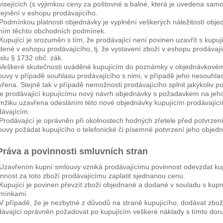
isejících (s výjimkou ceny za poštovné a balné, která je uvedena samo
řejnění v eshopu prodávajícího.
Podmínkou platnosti objednávky je vyplnění veškerých náležitostí obj
ním těchto obchodních podmínek.
Kupující je srozuměn s tím, že prodávající není povinen uzavřít s kupu
dené v eshopu prodávajícího, tj. že vystavení zboží v eshopu prodávaj
slu § 1732 obč. zák.
Veškeré skutečnosti uváděné kupujícím do poznámky v objednávkovém 
ouvy v případě souhlasu prodávajícího s nimi, v případě jeho nesouhla
řena. Stejně tak v případě nemožnosti prodávajícího splnit jakýkoliv 
le prodávající kupujícímu nový návrh objednávky s požadavkem na jeho 
mžiku uzavřena odesláním této nové objednávky kupujícím prodávajíc
dávajícím.
Prodávající je oprávněn při okolnostech hodných zřetele před potvrze
uvy požádat kupujícího o telefonické či písemné potvrzení jeho objedn
 Práva a povinnosti smluvních stran
Uzavřením kupní smlouvy vzniká prodávajícímu povinnost odevzdat ku
nnost za toto zboží prodávajícímu zaplatit sjednanou cenu.
Kupující je povinen převzít zboží objednané a dodané v souladu s kup
mínkami.
V případě, že je nezbytné z důvodů na straně kupujícího, dodávat zboží
dávající oprávněn požadovat po kupujícím veškeré náklady s tímto dor