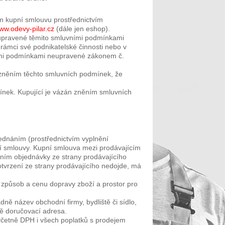
ím kupní smlouvu prostřednictvím
ww.odevy-pilar.cz
(dále jen eshop).
 neupravené těmito smluvními podmínkami
 rámci své podnikatelské činnosti nebo v
ními podmínkami neupravené zákonem č.
 zněním těchto smluvních podmínek, že
ínek. Kupující je vázán zněním smluvních
ednáním (prostřednictvím vyplnění
í smlouvy. Kupní smlouva mezi prodávajícím
ním objednávky ze strany prodávajícího
tvrzení ze strany prodávajícího nedojde, má
způsob a cenu dopravy zboží a prostor pro
dně název obchodní firmy, bydliště či sídlo,
ně doručovací adresa.
četně DPH i všech poplatků s prodejem