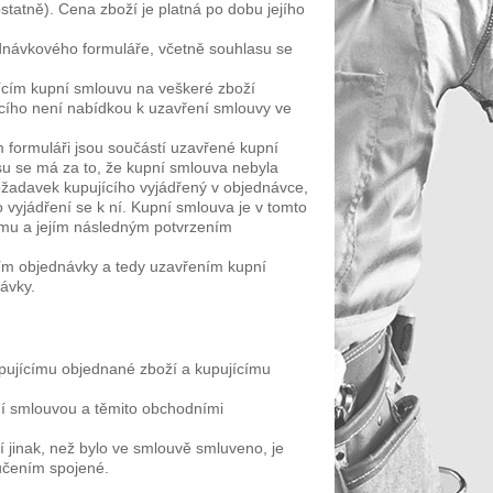
statně). Cena zboží je platná po dobu jejího
ednávkového formuláře, včetně souhlasu se
jícím kupní smlouvu na veškeré zboží
ícího není nabídkou k uzavření smlouvy ve
formuláři jsou součástí uzavřené kupní
su se má za to, že kupní smlouva nebyla
požadavek kupujícího vyjádřený v objednávce,
vyjádření se k ní. Kupní smlouva je v tomto
ímu a jejím následným potvrzením
ním objednávky a tedy uzavřením kupní
ávky.
pujícímu objednané zboží a kupujícímu
ní smlouvou a těmito obchodními
 jinak, než bylo ve smlouvě smluveno, je
učením spojené.