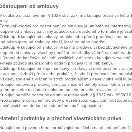
 Odstoupení od smlouvy
V souladu s ustanovením § 1829 obč. zák. má kupující právo ve lhůtě 1
ouvy.
Formulář vhodný pro odstoupení od smlouvy je umístěn na internetovýc
toupení od smlouvy užít i jiný způsob, užití uvedeného formuláře je v
Odstoupí-li kupující od smlouvy, odešle nebo předá prodávajícímu bez 
 od odstoupení od smlouvy, zboží, které od něho obdržel.
Odstoupí-li kupující od smlouvy, vrátí mu prodávající bez zbytečného od
toupení od smlouvy, všechny peněžní prostředky včetně nákladů na do
al (kromě dodatečných nákladů vzniklých v důsledku kupujícím zvolenéh
levnější způsob standardního dodání prodávajícím nabízený).
Odstoupí-li kupující od kupní smlouvy, prodávající není povinen vrátit p
 mu kupující zboží předá nebo prokáže, že zboží prodávajícímu odeslal
Náklady spojené s vrácením zboží prodávajícímu nese v plné výši kupuj
Kupující odpovídá prodávajícímu za snížení hodnoty zboží, které vznikl
je nutné s ním nakládat s ohledem na jeho povahu a vlastnosti.
Kupující nemůže odstoupit od smluv uvedených v § 1837 zák. 89/2012
Prodávající je oprávněn, do doby převzetí zboží kupujícím, odstoupit o
možňujících mu dodání objednaného zboží kupujícímu.
 Platební podmínky a přechod vlastnického práva
Kupující není povinen hradit prodávajícímu zálohu na objednané zboží