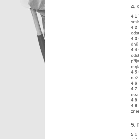
4.
4.1
sml
4.2
ods
4.3
dnů
4.4
ods
přij
nej
4.5
než
4.6
4.7
než 
4.8
4.9
zne
5.
5.1