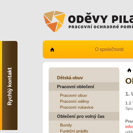
O společnosti
Kontaktujte nás
731 482 530
info@odevy-pilar.cz
Dětská obuv
O
Pracovní oblečení
Provozovna:
Habrmanova 163
1.
Pracovní obuv
Hradec Králové
Pracovní oděvy
1.1
Pracovní rukavice
Provozovna:
Spol
Stavební 1140, 500 03
Oblečení pro volný čas
Hradec Králové
Pra
Bundy
inf
Funkční prádlo
oddí