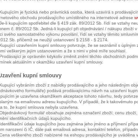
Kupujícím je fyzická nebo právnická osoba, která uzavírá s prodávajíc
ernetového obchodu prodávajícího umístěného na internetové adrese
w
Je-li kupujícím spotřebitel dle § 419 zák. 89/2012 Sb. řídí se vztahy
nem č. 89/2012 Sb. Jedná-li kupující při objednávání / nákupu zboží v
ci svého samostatného výkonu povolání, řídí se vztahy těmito smluv
2012 Sb. přičemž se neužijí ustanovení § 2158 - § 2174.
Kupující uzavřením kupní smlouvy potvrzuje, že se seznámil s úplným
umí veškerým jejím ustanovením a že s nimi v plné míře souhlasí.
Prodávající je oprávněn kdykoliv změnit znění těchto obchodních podm
mínek aktuálním v okamžiku uzavření kupní smlouvy.
 Uzavření kupní smlouvy
Kupující vybráním zboží z nabídky prodávajícího a jeho následným obj
ednávkového formuláře) podává prodávajícímu návrh na uzavření kupn
upujícím je uzavřena okamžikem akceptace tohoto návrhu, tedy potvrze
slaným na emailovou adresu kupujícího. V případě, že k takovémuto po
za to, že kupní smlouva nebyla uzavřena.
Objednávkový formulář obsahuje zejména označení zboží, cenu zboží, 
nění identifikačních údajů kupujícího.
Identifikační údaje kupujícího jsou zejména jeho jméno a příjmení přípa
m narození či IČ, dále pak emailová adresa, kontaktní telefon, případ
Cena veškerého zboží nabízené na eshopu prodávajícího je uváděna v