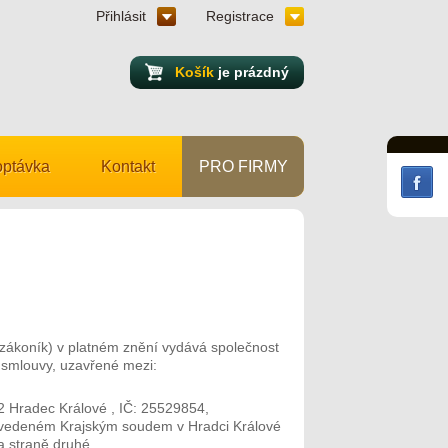
Přihlásit
Registrace
Košík
je prázdný
ptávka
Kontakt
PRO FIRMY
zákoník) v platném znění vydává společnost
í smlouvy, uzavřené mezi:
 Hradec Králové , IČ: 25529854,
 vedeném Krajským soudem v Hradci Králové
a straně druhé.