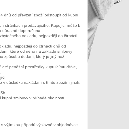
4 dnů od převzetí zboží odstoupit od kupní
h stránkách prodávajícího. Kupující může k
šak důrazně doporučena.
zbytečného odkladu, nejpozději do čtrnácti
kladu, nejpozději do čtrnácti dnů od
dání, které od něho na základě smlouvy
o způsobu dodání, který je jiný než
řijaté peněžní prostředky kupujícímu dříve,
.
ící.
o v důsledku nakládání s tímto zbožím jinak,
 Sb.
d kupní smlouvy v případě okolností
, s výjimkou případů výslovně v objednávce