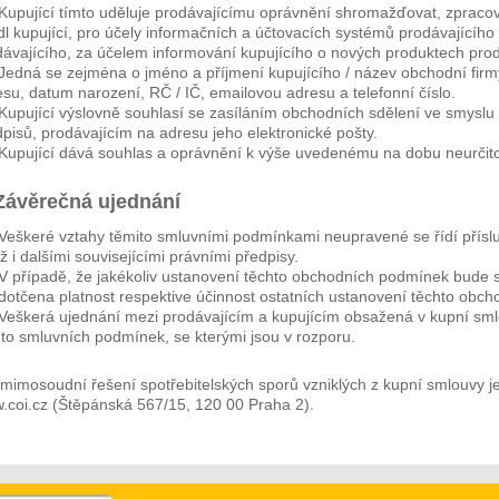
Kupující tímto uděluje prodávajícímu oprávnění shromažďovat, zpracová
l kupující, pro účely informačních a účtovacích systémů prodávajícího 
dávajícího, za účelem informování kupujícího o nových produktech prod
Jedná se zejména o jméno a příjmení kupujícího / název obchodní firmy,
su, datum narození, RČ / IČ, emailovou adresu a telefonní číslo.
Kupující výslovně souhlasí se zasíláním obchodních sdělení ve smyslu
pisů, prodávajícím na adresu jeho elektronické pošty.
Kupující dává souhlas a oprávnění k výše uvedenému na dobu neurčit
 Závěrečná ujednání
Veškeré vztahy těmito smluvními podmínkami neupravené se řídí přís
ž i dalšími souvisejícími právními předpisy.
V případě, že jakékoliv ustanovení těchto obchodních podmínek bude
 dotčena platnost respektive účinnost ostatních ustanovení těchto obc
Veškerá ujednání mezi prodávajícím a kupujícím obsažená v kupní sml
hto smluvních podmínek, se kterými jsou v rozporu.
 mimosoudní řešení spotřebitelských sporů vzniklých z kupní smlouvy 
.coi.cz (Štěpánská 567/15, 120 00 Praha 2).