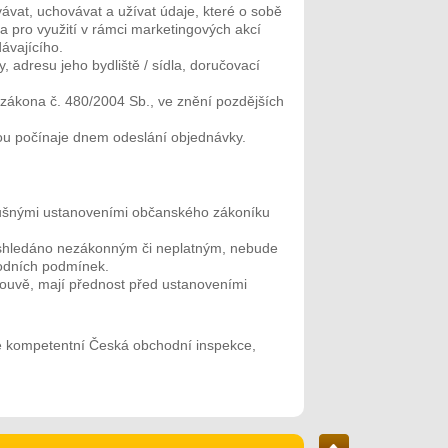
vat, uchovávat a užívat údaje, které o sobě
a pro využití v rámci marketingových akcí
ávajícího.
 adresu jeho bydliště / sídla, doručovací
 zákona č. 480/2004 Sb., ve znění pozdějších
ou počínaje dnem odeslání objednávky.
lušnými ustanoveními občanského zákoníku
 shledáno nezákonným či neplatným, nebude
hodních podmínek.
ouvě, mají přednost před ustanoveními
je kompetentní Česká obchodní inspekce,