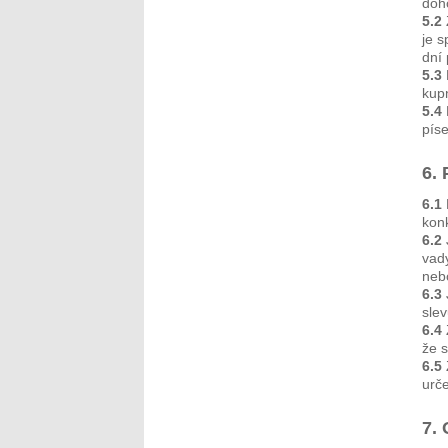
doh
5.2
je s
dní
5.3
kup
5.4
pís
6. 
6.1
kon
6.2
vad
neb
6.3
slev
6.4
že s
6.5
urče
7.