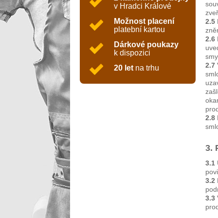
souv
v Hradci Králové
zve
Možnost placení
2.5
platební kartou
zně
2.6
Dárkové poukazy
uve
k dispozici
smy
2.7
20 let
na trhu
sml
uzav
zaš
oka
pro
2.8
smlo
3.
3.1
povi
3.2
pod
3.3
pro