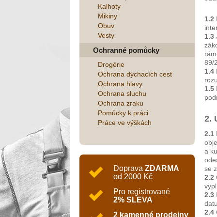
Kalhoty
Mikiny
1.2
Obuv
int
Vesty
1.3
záko
Ochranné pomůcky
rám
89/
Drogérie
1.4
Ochrana dýchacích cest
roz
Ochrana hlavy
1.5
Ochrana sluchu
pod
Ochrana zraku
Pomůcky k práci
2.
Práce ve výškách
2.1
obj
a k
ode
Doprava
ZDARMA
se 
od 2000 Kč
2.2
vypl
Pro registrované
2.3
2% SLEVA
datu
2.4
2 kamenné prodejny