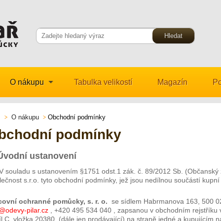
O nákupu
Tabulka velikostí
Magazín
Po
O nákupu
Obchodní podmínky
bchodní podmínky
 Úvodní ustanovení
V souladu s ustanovením §1751 odst.1 zák. č. 89/2012 Sb. (Občanský 
ečnost s.r.o. tyto obchodní podmínky, jež jsou nedílnou součástí kupn
covní ochranné pomůcky, s. r. o.
se sídlem Habrmanova 163, 500 02
o@odevy-pilar.cz
, +420 495 534 040 , zapsanou v obchodním rejstříku
l C, vložka 20380, (dále jen prodávající) na straně jedné a kupujícím n