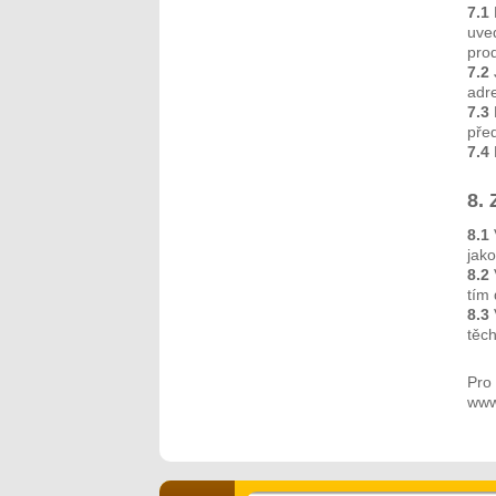
7.1
uved
pro
7.2
adre
7.3
před
7.4
8.
8.1
jako
8.2
tím
8.3
těc
Pro
www