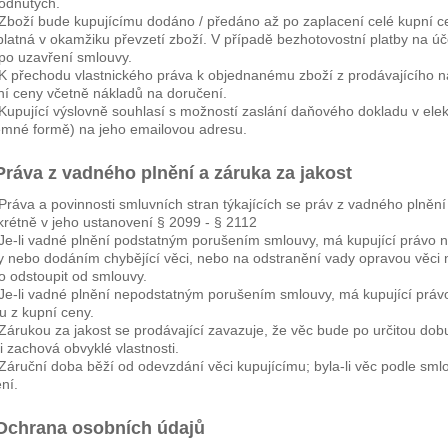
odnutých.
Zboží bude kupujícímu dodáno / předáno až po zaplacení celé kupní c
platná v okamžiku převzetí zboží. V případě bezhotovostní platby na úč
 po uzavření smlouvy.
K přechodu vlastnického práva k objednanému zboží z prodávajícího n
ní ceny včetně nákladů na doručení.
Kupující výslovně souhlasí s možností zaslání daňového dokladu v ele
emné formě) na jeho emailovou adresu.
Práva z vadného plnění a záruka za jakost
Práva a povinnosti smluvních stran týkajících se práv z vadného plněn
krétně v jeho ustanovení § 2099 - § 2112
Je-li vadné plnění podstatným porušením smlouvy, má kupující právo 
y nebo dodáním chybějící věci, nebo na odstranění vady opravou věci 
o odstoupit od smlouvy.
Je-li vadné plnění nepodstatným porušením smlouvy, má kupující práv
u z kupní ceny.
Zárukou za jakost se prodávající zavazuje, že věc bude po určitou dobu
i zachová obvyklé vlastnosti.
Záruční doba běží od odevzdání věci kupujícímu; byla-li věc podle smlo
ní.
 Ochrana osobních údajů