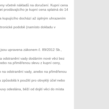
eny včetně nákladů na doručení. Kupní cena
et prodávajícího je kupní cena splatná do 14
a kupujícího dochází až úplným uhrazením
ktronické podobě (namísto dokladu v
í jsou upravena zákonem č. 89/2012 Sb.,
na odstranění vady dodáním nové věci bez
nebo na přiměřenou slevu z kupní ceny,
o na odstranění vady, anebo na přiměřenou
 způsobilá k použití pro obvyklý účel nebo
uvy odeslána, běží od dojití věci do místa