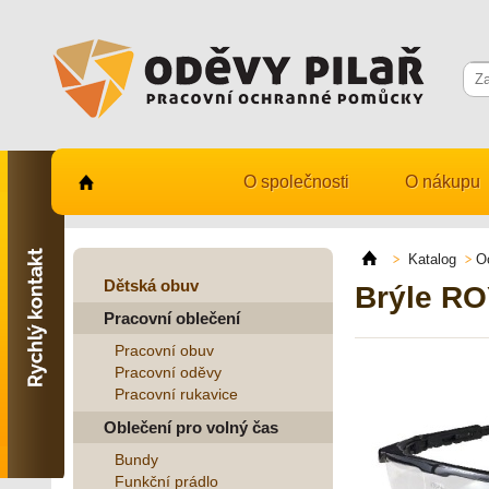
O společnosti
O nákupu
Kontaktujte nás
731 482 530
Katalog
O
info@odevy-pilar.cz
Dětská obuv
Brýle RO
Pracovní oblečení
Provozovna:
Habrmanova 163
Pracovní obuv
Hradec Králové
Pracovní oděvy
Pracovní rukavice
Provozovna:
Stavební 1140, 500 03
Oblečení pro volný čas
Hradec Králové
Bundy
Funkční prádlo