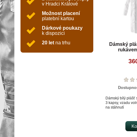
v Hradci Králové
Možnost placení
platební kartou
Dárkové poukazy
k dispozici
20 let
na trhu
Dámský plá
rukávem
36
Dostupno
Dámský bílý plášť
3 kapsy, vzadu vol
na stáhnutí
Ko