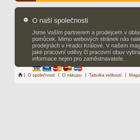
O naší společnosti
Jsme Vaším partnerem a prodejcem v obla
pomůcek. Mimo webových stránek nás nale
prodejnách v Hradci Králové. V našem maga
jaké pracovní oděvy či pracovní obuv vybrat
informace nejen pro zaměstnavatele.
O společnosti
O nákupu
Tabulka velikostí
Maga