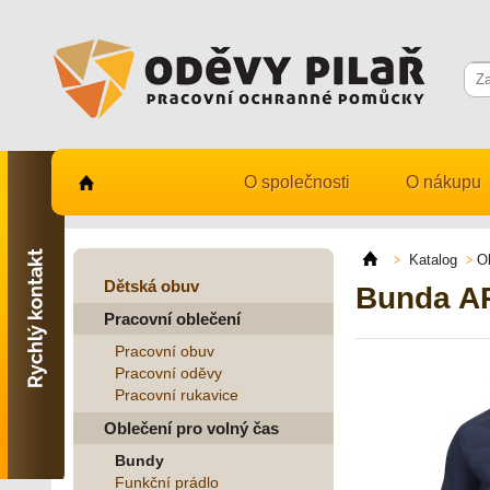
O společnosti
O nákupu
Kontaktujte nás
731 482 530
Katalog
O
info@odevy-pilar.cz
Dětská obuv
Bunda A
Pracovní oblečení
Provozovna:
Habrmanova 163
Pracovní obuv
Hradec Králové
Pracovní oděvy
Pracovní rukavice
Provozovna:
Stavební 1140, 500 03
Oblečení pro volný čas
Hradec Králové
Bundy
Funkční prádlo