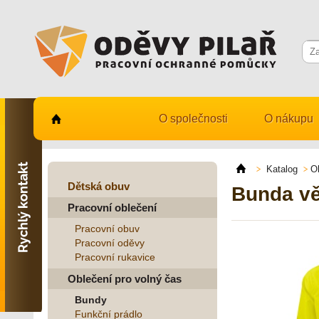
O společnosti
O nákupu
Kontaktujte nás
731 482 530
Katalog
O
info@odevy-pilar.cz
Dětská obuv
Bunda vě
Pracovní oblečení
Provozovna:
Habrmanova 163
Pracovní obuv
Hradec Králové
Pracovní oděvy
Pracovní rukavice
Provozovna:
Stavební 1140, 500 03
Oblečení pro volný čas
Hradec Králové
Bundy
Funkční prádlo