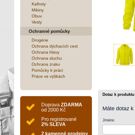
Kalhoty
Mikiny
Obuv
Vesty
Ochranné pomůcky
Drogérie
Ochrana dýchacích cest
Ochrana hlavy
Ochrana sluchu
Ochrana zraku
Pomůcky k práci
Práce ve výškách
Dotaz k produktu
Doprava
ZDARMA
Máte dotaz k
od 2000 Kč
Pro registrované
Jméno
2% SLEVA
2 kamenné prodejny