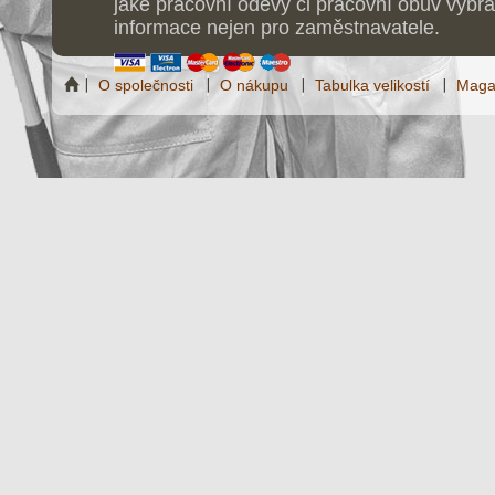
jaké pracovní oděvy či pracovní obuv vybrat
informace nejen pro zaměstnavatele.
O společnosti
O nákupu
Tabulka velikostí
Maga