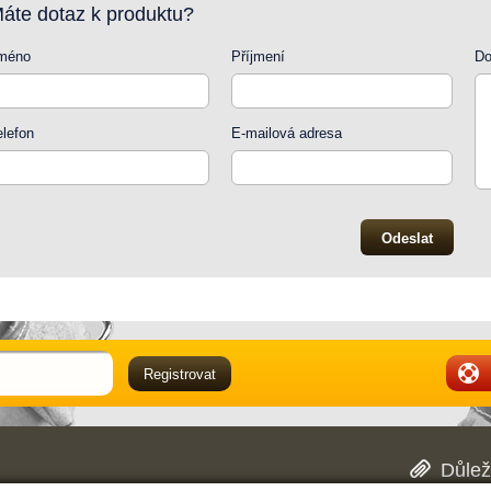
áte dotaz k produktu?
méno
Příjmení
Do
elefon
E-mailová adresa
Důlež