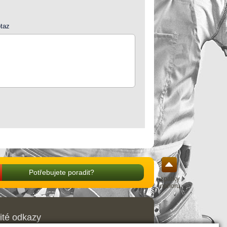
taz
Potřebujete poradit?
zpátky
nahoru
ité odkazy