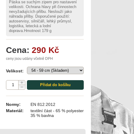
Páska se suchým zipem pro nastavení
velikosti. Ochrana hlavy při činnostech
nevyžadujících přilbu. Neslouží jako
náhrada přilby. Doporučené použití:
autoservisy, silničáři, lehký průmysl,
logistika, letecká a lodní
doprava.Hmotnost 179 g
Cena:
290 Kč
ceny jsou udány včetně DPH
Velikost:
Přidat do košíku
Normy:
EN 812:2012
Materiál:
textilní část - 65 % polyester
35 % bavlna