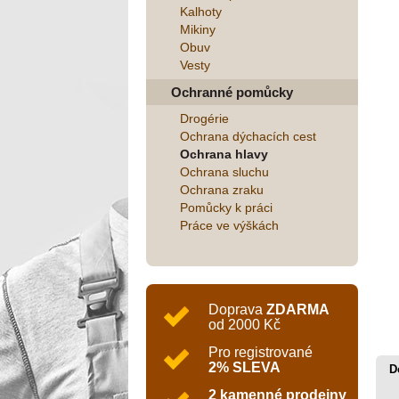
Kalhoty
Mikiny
Obuv
Vesty
Ochranné pomůcky
Drogérie
Ochrana dýchacích cest
Ochrana hlavy
Ochrana sluchu
Ochrana zraku
Pomůcky k práci
Práce ve výškách
Doprava
ZDARMA
od 2000 Kč
Pro registrované
2% SLEVA
D
2 kamenné prodejny