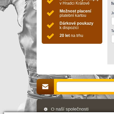
M
v Hradci Králové
Možnost placení
J
platební kartou
Dárkové poukazy
k dispozici
T
20 let
na trhu
O naší společnosti