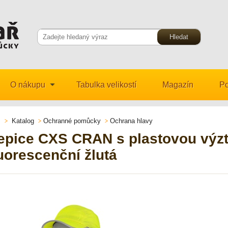
O nákupu
Tabulka velikostí
Magazín
Po
Katalog
Ochranné pomůcky
Ochrana hlavy
epice CXS CRAN s plastovou výz
luorescenční žlutá