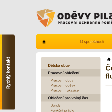
O společnosti
Kontaktujte nás
731 482 530
info@odevy-pilar.cz
Dětská obuv
Č
Pracovní oblečení
Provozovna:
f
Habrmanova 163
Pracovní obuv
Hradec Králové
Pracovní oděvy
Pracovní rukavice
Provozovna:
Stavební 1140, 500 03
Oblečení pro volný čas
Hradec Králové
Bundy
Funkční prádlo