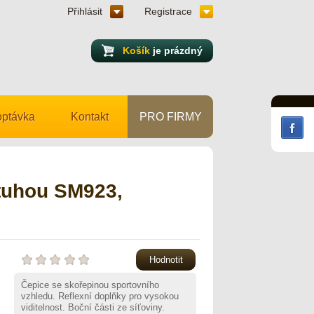
Přihlásit
Registrace
Košík
je prázdný
ptávka
Kontakt
PRO FIRMY
tuhou SM923,
Hodnotit
Čepice se skořepinou sportovního
vzhledu. Reflexní doplňky pro vysokou
viditelnost. Boční části ze síťoviny.