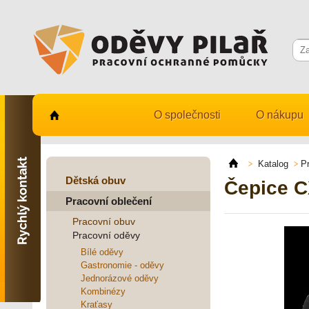
O společnosti
O nákupu
Kontaktujte nás
731 482 530
Katalog
P
info@odevy-pilar.cz
Dětská obuv
Čepice CX
Pracovní oblečení
Provozovna:
Habrmanova 163
Pracovní obuv
Hradec Králové
Pracovní oděvy
Provozovna:
Bílé oděvy
Stavební 1140, 500 03
Gastronomie - oděvy
Hradec Králové
Jednorázové oděvy
Kombinézy
Kraťasy