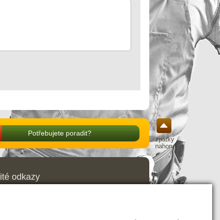
Potřebujete poradit?
zpátky
nahoru
ité odkazy
odní podmínky
ava a platba
amační řád
ení o odstoupení od smlouvy