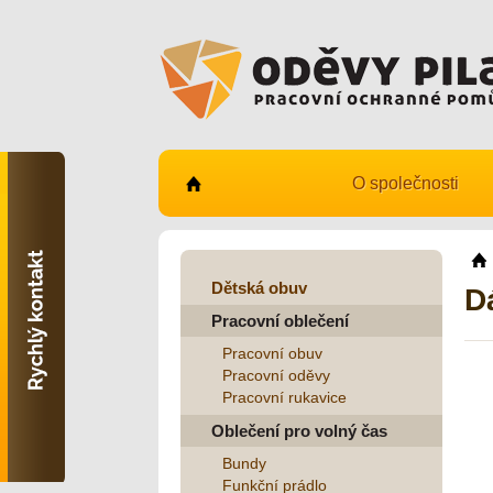
O společnosti
Kontaktujte nás
731 482 530
info@odevy-pilar.cz
Dětská obuv
D
Pracovní oblečení
Provozovna:
Habrmanova 163
Pracovní obuv
Hradec Králové
Pracovní oděvy
Pracovní rukavice
Provozovna:
Stavební 1140, 500 03
Oblečení pro volný čas
Hradec Králové
Bundy
Funkční prádlo