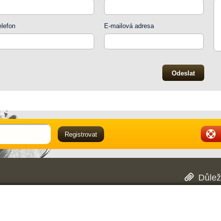
elefon
E-mailová adresa
Důlež
Obch
oblasti pracovně ochranných pomůcek. Mimo
Dopr
 našich dvou prodejnách v Hradci Králové. V
Rekl
ké pracovní oděvy či pracovní obuv vybrat, a
Pouč