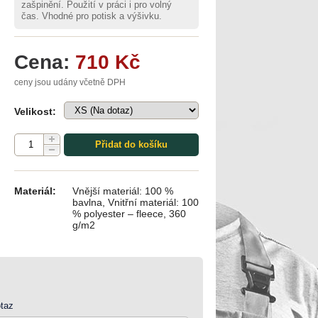
zašpinění. Použití v práci i pro volný
čas. Vhodné pro potisk a výšivku.
Cena:
710 Kč
ceny jsou udány včetně DPH
Velikost:
Přidat do košíku
Materiál:
Vnější materiál: 100 %
bavlna, Vnitřní materiál: 100
% polyester – fleece, 360
g/m2
taz