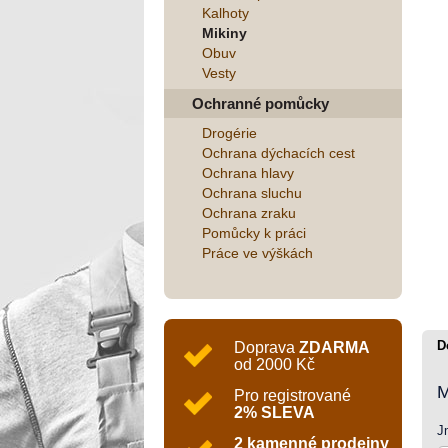
Kalhoty
Mikiny
Obuv
Vesty
Ochranné pomůcky
Drogérie
Ochrana dýchacích cest
Ochrana hlavy
Ochrana sluchu
Ochrana zraku
Pomůcky k práci
Práce ve výškách
D
Doprava
ZDARMA
od 2000 Kč
M
Pro registrované
2% SLEVA
J
2 kamenné prodejny