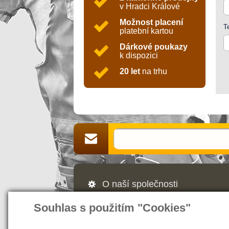
v Hradci Králové
Možnost placení
T
platební kartou
Dárkové poukazy
k dispozici
20 let
na trhu
O naší společnosti
Jsme Vaším partnerem a prodejcem v 
Souhlas s použitím "Cookies"
webových stránek nás naleznete také v
našem magazínu najdete rady a tipy, ja