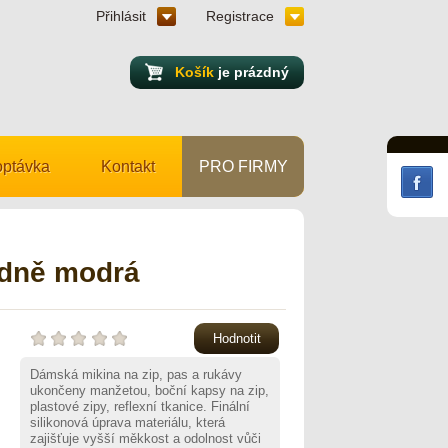
Přihlásit
Registrace
Košík
je prázdný
ptávka
Kontakt
PRO FIRMY
edně modrá
Hodnotit
Dámská mikina na zip, pas a rukávy
ukončeny manžetou, boční kapsy na zip,
plastové zipy, reflexní tkanice. Finální
silikonová úprava materiálu, která
zajišťuje vyšší měkkost a odolnost vůči