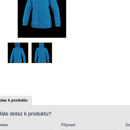
otaz k produktu
áte dotaz k produktu?
méno
Příjmení
Do