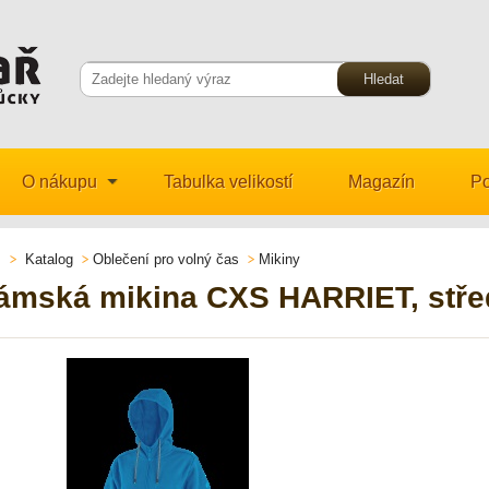
O nákupu
Tabulka velikostí
Magazín
Po
Katalog
Oblečení pro volný čas
Mikiny
ámská mikina CXS HARRIET, stř