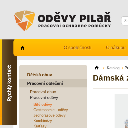
O společnosti
O nákupu
Kontaktujte nás
731 482 530
Katalog
P
info@odevy-pilar.cz
Dětská obuv
Dámská z
Pracovní oblečení
Provozovna:
Habrmanova 163
Pracovní obuv
Hradec Králové
Pracovní oděvy
Provozovna:
Bílé oděvy
Stavební 1140, 500 03
Gastronomie - oděvy
Hradec Králové
Jednorázové oděvy
Kombinézy
Kraťasy