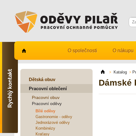
O společnosti
O nákupu
Kontaktujte nás
731 482 530
Katalog
P
info@odevy-pilar.cz
Dětská obuv
Dámské k
Pracovní oblečení
Provozovna:
Habrmanova 163
Pracovní obuv
Hradec Králové
Pracovní oděvy
Provozovna:
Bílé oděvy
Stavební 1140, 500 03
Gastronomie - oděvy
Hradec Králové
Jednorázové oděvy
Kombinézy
Kraťasy