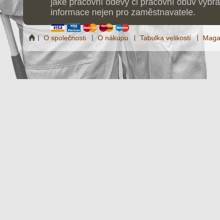
jaké pracovní oděvy či pracovní obuv vybrat
informace nejen pro zaměstnavatele.
O společnosti
O nákupu
Tabulka velikostí
Maga