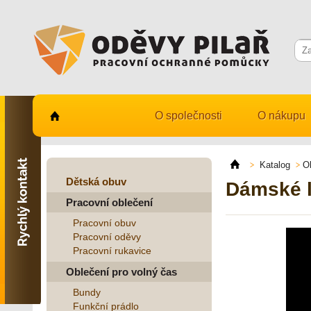
O společnosti
O nákupu
Kontaktujte nás
731 482 530
Katalog
O
info@odevy-pilar.cz
Dětská obuv
Dámské l
Pracovní oblečení
Provozovna:
Habrmanova 163
Pracovní obuv
Hradec Králové
Pracovní oděvy
Pracovní rukavice
Provozovna:
Stavební 1140, 500 03
Oblečení pro volný čas
Hradec Králové
Bundy
Funkční prádlo