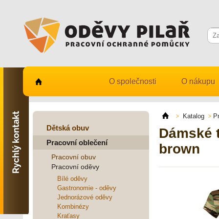
O společnosti
O nákupu
Kontaktujte nás
731 482 530
Katalog
P
info@odevy-pilar.cz
Dětská obuv
Dámské t
Pracovní oblečení
Provozovna:
brown
Habrmanova 163
Pracovní obuv
Hradec Králové
Pracovní oděvy
Provozovna:
Bílé oděvy
Stavební 1140, 500 03
Gastronomie - oděvy
Hradec Králové
Jednorázové oděvy
Kombinézy
Kraťasy