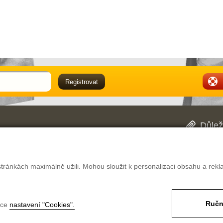
Důlež
Obch
oblasti pracovně ochranných pomůcek. Mimo
Dopr
 našich dvou prodejnách v Hradci Králové. V
Rekl
ké pracovní oděvy či pracovní obuv vybrat, a
Pouč
tránkách maximálně užili. Mohou sloužit k personalizaci obsahu a rekl
ěstnavatele.
Nast
Ručn
nce
nastavení "Cookies".
likostí
Magazín
Poptávka
Kontakt
Pro firmy