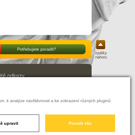
Potřebujete poradit?
zpátky
nahoru
ité odkazy
odní podmínky
ava a platba
amační řád
ení o odstoupení od smlouvy
am, k analýze návštěvnosti a ke zobrazení různých pluginů
avení soukromí
ě upravit
Povolit vše