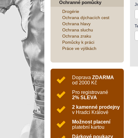
Ochranné pomůcky
J
Drogérie
Ochrana dýchacích cest
Ochrana hlavy
T
Ochrana sluchu
Ochrana zraku
Pomůcky k práci
Práce ve výškách
Doprava
ZDARMA
od 2000 Kč
Pro registrované
2% SLEVA
2 kamenné prodejny
v Hradci Králové
Možnost placení
platební kartou
Dárkové poukazy