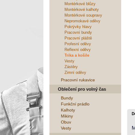
Montérkové blůzy
Montérkové kalhoty
Montérkové soupravy
Nepromokavé oděvy
Pokrývky hlavy
Pracovní bundy
Pracovní pláště
Profesní oděvy
Reflexní oděvy
Trika a košile
Vesty
Zástěry
Zimní oděvy
Pracovní rukavice
Oblečení pro volný čas
Bundy
Funkční prádlo
Kalhoty
D
Mikiny
Obuv
M
Vesty