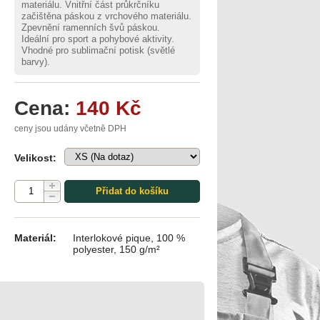
materiálu. Vnitřní část průkrčníku
začištěna páskou z vrchového materiálu.
Zpevnění ramenních švů páskou.
Ideální pro sport a pohybové aktivity.
Vhodné pro sublimační potisk (světlé
barvy).
Cena:
140 Kč
ceny jsou udány včetně DPH
Velikost:
Přidat do košíku
Materiál:
Interlokové pique, 100 %
polyester, 150 g/m²