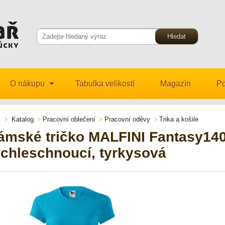
O nákupu
Tabulka velikostí
Magazín
Po
Katalog
Pracovní oblečení
Pracovní oděvy
Trika a košile
ámské tričko MALFINI Fantasy140,
ychleschnoucí, tyrkysová