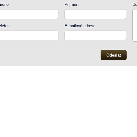
méno
Příjmení
Do
elefon
E-mailová adresa