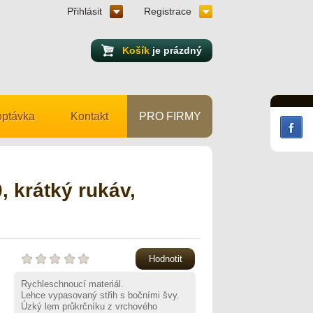
Přihlásit
Registrace
Košík
je prázdný
ptávka
Kontakt
PRO FIRMY
 krátký rukáv,
Hodnotit
Rychleschnoucí materiál.
Lehce vypasovaný střih s bočními švy.
Úzký lem průkrčníku z vrchového