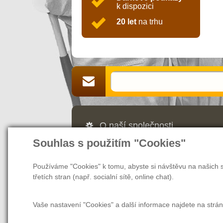
k dispozici
20 let
na trhu
O naší společnosti
Souhlas s použitím "Cookies"
Jsme Vaším partnerem a prodejcem v 
webových stránek nás naleznete také v
našem magazínu najdete rady a tipy, ja
Používáme "Cookies" k tomu, abyste si návštěvu na našich s
další užitečné informace nejen pro zam
třetích stran (např. socialní sítě, online chat).
Vaše nastavení "Cookies" a další informace najdete na strá
O společnosti
O nákupu
Tabulka ve