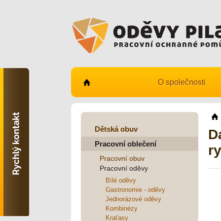
O společnosti
Kontaktujte nás
731 482 530
info@odevy-pilar.cz
Dětská obuv
D
Pracovní oblečení
Provozovna:
r
Habrmanova 163
Pracovní obuv
Hradec Králové
Pracovní oděvy
Provozovna:
Bílé oděvy
Stavební 1140, 500 03
Gastronomie - oděvy
Hradec Králové
Jednorázové oděvy
Kombinézy
Kraťasy