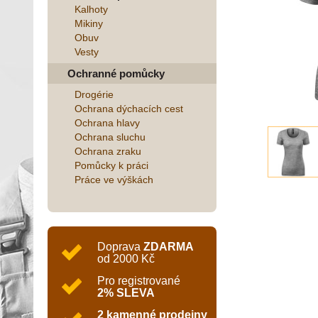
Kalhoty
Mikiny
Obuv
Vesty
Ochranné pomůcky
Drogérie
Ochrana dýchacích cest
Ochrana hlavy
Ochrana sluchu
Ochrana zraku
Pomůcky k práci
Práce ve výškách
Doprava
ZDARMA
od 2000 Kč
Pro registrované
2% SLEVA
2 kamenné prodejny