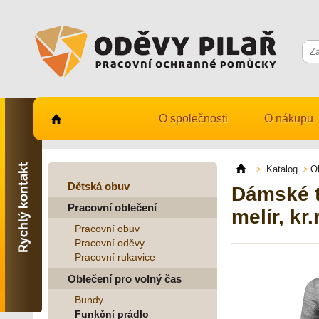
O společnosti
O nákupu
Kontaktujte nás
731 482 530
Katalog
O
info@odevy-pilar.cz
Dětská obuv
Dámské t
Pracovní oblečení
Provozovna:
melír, kr
Habrmanova 163
Pracovní obuv
Hradec Králové
Pracovní oděvy
Pracovní rukavice
Provozovna:
Stavební 1140, 500 03
Oblečení pro volný čas
Hradec Králové
Bundy
Funkční prádlo