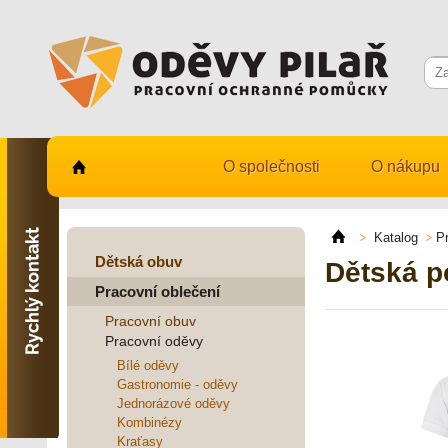
O společnosti
O nákupu
Kontaktujte nás
731 482 530
Katalog
P
info@odevy-pilar.cz
Dětská obuv
Dětská p
Pracovní oblečení
Provozovna:
Habrmanova 163
Pracovní obuv
Hradec Králové
Pracovní oděvy
Provozovna:
Bílé oděvy
Stavební 1140, 500 03
Gastronomie - oděvy
Hradec Králové
Jednorázové oděvy
Kombinézy
Kraťasy