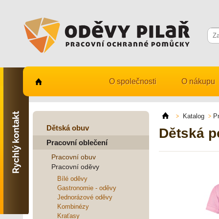
O společnosti
O nákupu
Kontaktujte nás
731 482 530
Katalog
P
info@odevy-pilar.cz
Dětská obuv
Dětská p
Pracovní oblečení
Provozovna:
Habrmanova 163
Pracovní obuv
Hradec Králové
Pracovní oděvy
Provozovna:
Bílé oděvy
Stavební 1140, 500 03
Gastronomie - oděvy
Hradec Králové
Jednorázové oděvy
Kombinézy
Kraťasy