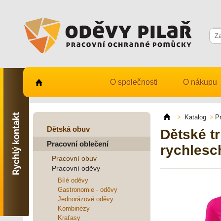
O společnosti
O nákupu
Kontaktujte nás
731 482 530
Katalog
P
info@odevy-pilar.cz
Dětská obuv
Dětské t
Pracovní oblečení
Provozovna:
rychlesc
Habrmanova 163
Pracovní obuv
Hradec Králové
Pracovní oděvy
Provozovna:
Bílé oděvy
Stavební 1140, 500 03
Gastronomie - oděvy
Hradec Králové
Jednorázové oděvy
Kombinézy
Kraťasy