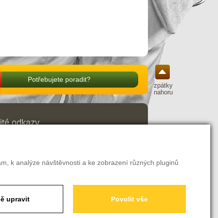
Potřebujete poradit?
zpátky
nahoru
ité odkazy
odní podmínky
ava a platba
amační řád
ení o odstoupení od smlouvy
am, k analýze návštěvnosti a ke zobrazení různých pluginů
avení soukromí
ě upravit
Povolit vše