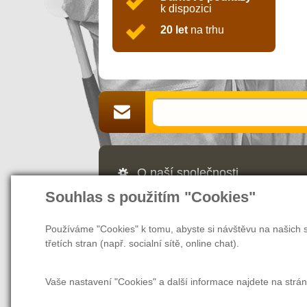
k dispozici
20 let
na trhu
O naší společnosti
Souhlas s použitím "Cookies"
Jsme Vaším partnerem a prodejcem v 
webových stránek nás naleznete také v
našem magazínu najdete rady a tipy, ja
Používáme "Cookies" k tomu, abyste si návštěvu na našich s
další užitečné informace nejen pro zam
třetích stran (např. socialní sítě, online chat).
Vaše nastavení "Cookies" a další informace najdete na strá
O společnosti
O nákupu
Tabulka ve