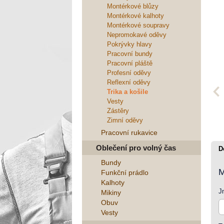
Montérkové blůzy
Montérkové kalhoty
Montérkové soupravy
Nepromokavé oděvy
Pokrývky hlavy
Pracovní bundy
Pracovní pláště
Profesní oděvy
Reflexní oděvy
Trika a košile
Vesty
Zástěry
Zimní oděvy
Pracovní rukavice
Oblečení pro volný čas
D
Bundy
M
Funkční prádlo
Kalhoty
J
Mikiny
Obuv
Vesty