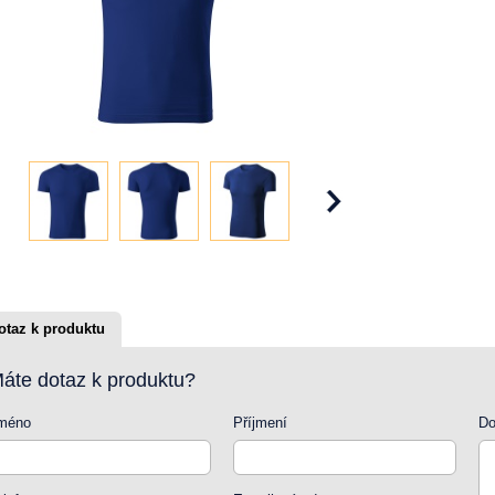
otaz k produktu
áte dotaz k produktu?
méno
Příjmení
Do