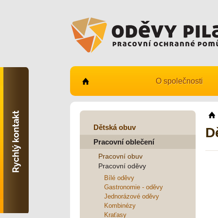
O společnosti
Kontaktujte nás
731 482 530
info@odevy-pilar.cz
Dětská obuv
D
Pracovní oblečení
Provozovna:
Habrmanova 163
Pracovní obuv
Hradec Králové
Pracovní oděvy
Provozovna:
Bílé oděvy
Stavební 1140, 500 03
Gastronomie - oděvy
Hradec Králové
Jednorázové oděvy
Kombinézy
Kraťasy