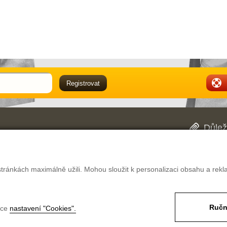
Důlež
Obch
oblasti pracovně ochranných pomůcek. Mimo
Dopr
 našich dvou prodejnách v Hradci Králové. V
Rekl
ké pracovní oděvy či pracovní obuv vybrat, a
Pouč
tránkách maximálně užili. Mohou sloužit k personalizaci obsahu a rekl
ěstnavatele.
Nast
Ručn
nce
nastavení "Cookies".
likostí
Magazín
Poptávka
Kontakt
Pro firmy