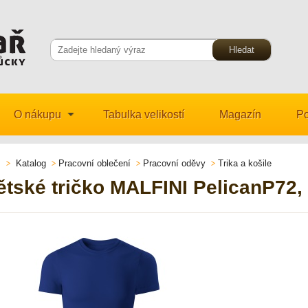
O nákupu
Tabulka velikostí
Magazín
Po
Katalog
Pracovní oblečení
Pracovní oděvy
Trika a košile
ětské tričko MALFINI PelicanP72,