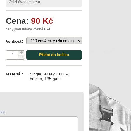
Odtrhávací etiketa.
Cena:
90 Kč
ceny jsou udány včetně DPH
Velikost:
Přidat do košíku
Materiál:
Single Jersey, 100 %
bavlna, 135 g/m²
taz