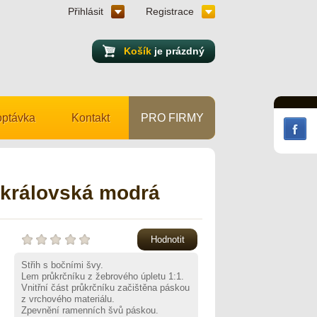
Přihlásit
Registrace
Košík
je prázdný
ptávka
Kontakt
PRO FIRMY
 královská modrá
Hodnotit
Střih s bočními švy.
Lem průkrčníku z žebrového úpletu 1:1.
Vnitřní část průkrčníku začištěna páskou
z vrchového materiálu.
Zpevnění ramenních švů páskou.