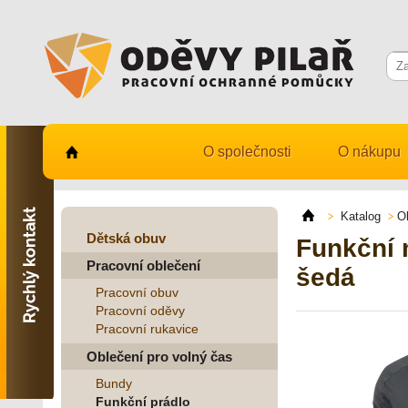
O společnosti
O nákupu
Kontaktujte nás
731 482 530
Katalog
O
info@odevy-pilar.cz
Dětská obuv
Funkční
Pracovní oblečení
Provozovna:
šedá
Habrmanova 163
Pracovní obuv
Hradec Králové
Pracovní oděvy
Pracovní rukavice
Provozovna:
Stavební 1140, 500 03
Oblečení pro volný čas
Hradec Králové
Bundy
Funkční prádlo