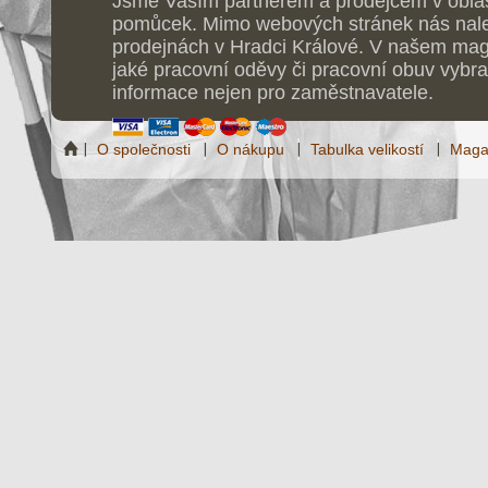
Jsme Vaším partnerem a prodejcem v obla
pomůcek. Mimo webových stránek nás nale
prodejnách v Hradci Králové. V našem maga
jaké pracovní oděvy či pracovní obuv vybrat
informace nejen pro zaměstnavatele.
O společnosti
O nákupu
Tabulka velikostí
Maga