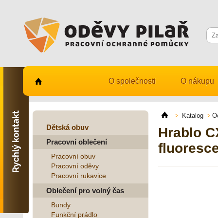
O společnosti
O nákupu
Kontaktujte nás
731 482 530
Katalog
O
info@odevy-pilar.cz
Dětská obuv
Hrablo C
Pracovní oblečení
Provozovna:
fluoresce
Habrmanova 163
Pracovní obuv
Hradec Králové
Pracovní oděvy
Pracovní rukavice
Provozovna:
Stavební 1140, 500 03
Oblečení pro volný čas
Hradec Králové
Bundy
Funkční prádlo