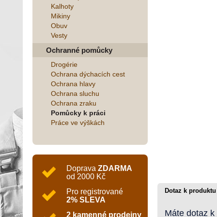
Kalhoty
Mikiny
Obuv
Vesty
Ochranné pomůcky
Drogérie
Ochrana dýchacích cest
Ochrana hlavy
Ochrana sluchu
Ochrana zraku
Pomůcky k práci
Práce ve výškách
Doprava
ZDARMA
od 2000 Kč
Dotaz k produktu
Pro registrované
2% SLEVA
Máte dotaz k
2 kamenné prodejny