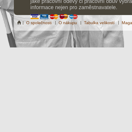
jaké pracovní oděvy či pracovní obuv vybrat
informace nejen pro zaměstnavatele.
O společnosti
O nákupu
Tabulka velikostí
Maga