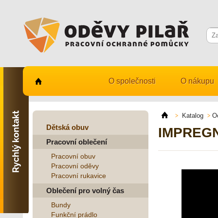
O společnosti
O nákupu
Kontaktujte nás
731 482 530
Katalog
O
info@odevy-pilar.cz
Dětská obuv
IMPREGN
Pracovní oblečení
Provozovna:
Habrmanova 163
Pracovní obuv
Hradec Králové
Pracovní oděvy
Pracovní rukavice
Provozovna:
Stavební 1140, 500 03
Oblečení pro volný čas
Hradec Králové
Bundy
Funkční prádlo