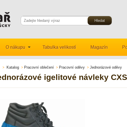
O nákupu
Tabulka velikostí
Magazín
Po
Katalog
Pracovní oblečení
Pracovní oděvy
Jednorázové oděvy
ednorázové igelitové návleky CX