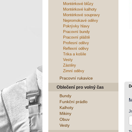
Montérkové blůzy
Montérkové kalhoty
Montérkové soupravy
Nepromokavé oděvy
Pokrývky hlavy
Pracovní bundy
Pracovní pláště
Profesní oděvy
Reflexní oděvy
Trika a košile
Vesty
Zástěry
Zimní oděvy
Pracovní rukavice
D
Oblečení pro volný čas
Bundy
M
Funkční prádlo
Kalhoty
J
Mikiny
Obuv
Vesty
T