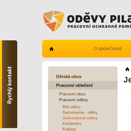
O společnosti
Kontaktujte nás
731 482 530
info@odevy-pilar.cz
Dětská obuv
J
Pracovní oblečení
Provozovna:
Habrmanova 163
Pracovní obuv
Hradec Králové
Pracovní oděvy
Provozovna:
Bílé oděvy
Stavební 1140, 500 03
Gastronomie - oděvy
Hradec Králové
Jednorázové oděvy
Kombinézy
Kraťasy