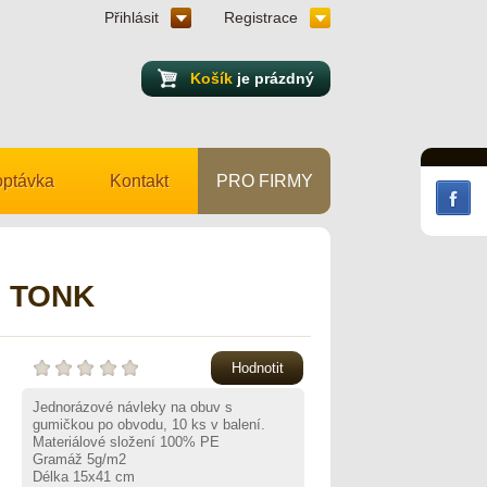
Přihlásit
Registrace
Košík
je prázdný
ptávka
Kontakt
PRO FIRMY
S TONK
Hodnotit
Jednorázové návleky na obuv s
gumičkou po obvodu, 10 ks v balení.
Materiálové složení 100% PE
Gramáž 5g/m2
Délka 15x41 cm