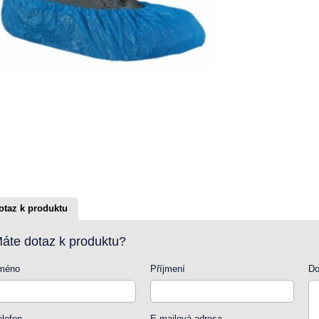
otaz k produktu
áte dotaz k produktu?
méno
Příjmení
Do
elefon
E-mailová adresa