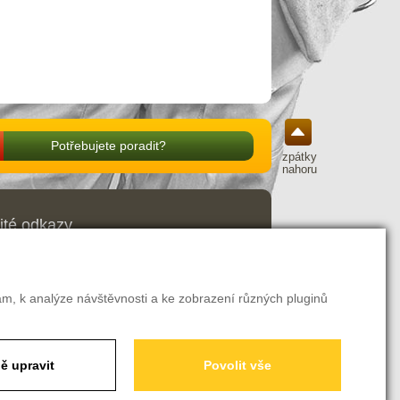
Potřebujete poradit?
zpátky
nahoru
ité odkazy
odní podmínky
ava a platba
amační řád
ení o odstoupení od smlouvy
am, k analýze návštěvnosti a ke zobrazení různých pluginů
avení soukromí
ě upravit
Povolit vše