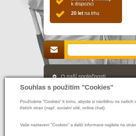
k dispozici
20 let
na trhu
O naší společnosti
Souhlas s použitím "Cookies"
Jsme Vaším partnerem a prodejcem v 
webových stránek nás naleznete také v
našem magazínu najdete rady a tipy, ja
Používáme "Cookies" k tomu, abyste si návštěvu na našich s
další užitečné informace nejen pro zam
třetích stran (např. socialní sítě, online chat).
Vaše nastavení "Cookies" a další informace najdete na strá
O společnosti
O nákupu
Tabulka ve