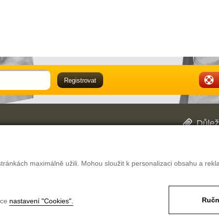
Důlež
Obch
oblasti pracovně ochranných pomůcek. Mimo
Dopr
 našich dvou prodejnách v Hradci Králové. V
Rekl
ké pracovní oděvy či pracovní obuv vybrat, a
Pouč
tránkách maximálně užili. Mohou sloužit k personalizaci obsahu a rekl
ěstnavatele.
Nast
Ručn
nce
nastavení "Cookies".
likostí
Magazín
Poptávka
Kontakt
Pro firmy