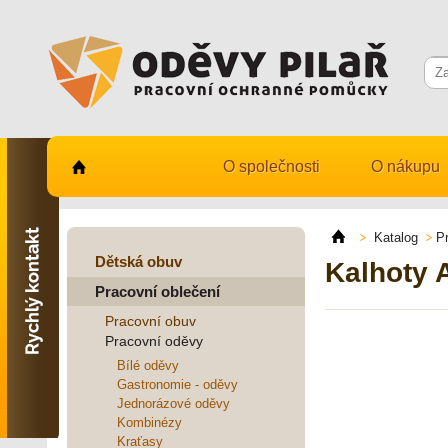
O společnosti
O nákupu
Kontaktujte nás
731 482 530
Katalog
P
info@odevy-pilar.cz
Dětská obuv
Kalhoty
Pracovní oblečení
Provozovna:
Habrmanova 163
Pracovní obuv
Hradec Králové
Pracovní oděvy
Provozovna:
Bílé oděvy
Stavební 1140, 500 03
Gastronomie - oděvy
Hradec Králové
Jednorázové oděvy
Kombinézy
Kraťasy