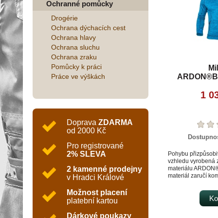
Ochranné pomůcky
Drogérie
Ochrana dýchacích cest
Ochrana hlavy
Ochrana sluchu
Ochrana zraku
Pomůcky k práci
Mi
Práce ve výškách
ARDON®B
melange m
1 0
Doprava
ZDARMA
od 2000 Kč
Dostupno
Pro registrované
2% SLEVA
Pohybu přizpůsobi
vzhledu vyrobená 
2 kamenné prodejny
materiálu ARDON
materiál zaručí komf
v Hradci Králové
nošení díky výborn
odolnosti proti od
Možnost placení
odvádění potufunk
Ko
platební kartou
ARDON® BREEFFI
především uchován
Dárkové poukazy