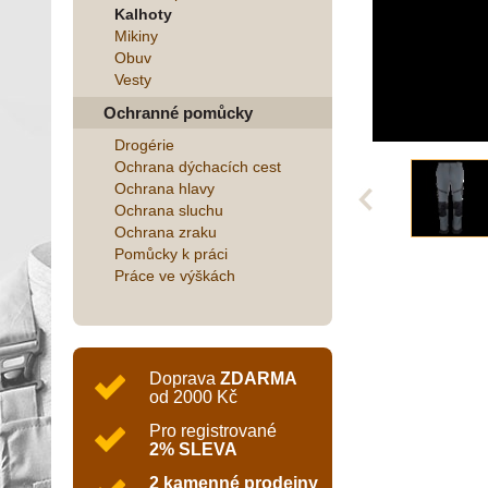
Kalhoty
Mikiny
Obuv
Vesty
Ochranné pomůcky
Drogérie
Ochrana dýchacích cest
Ochrana hlavy
Ochrana sluchu
Ochrana zraku
Pomůcky k práci
Práce ve výškách
Doprava
ZDARMA
od 2000 Kč
Pro registrované
2% SLEVA
2 kamenné prodejny