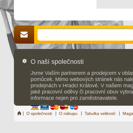
O naší společnosti
Jsme Vaším partnerem a prodejcem v obla
pomůcek. Mimo webových stránek nás nale
prodejnách v Hradci Králové. V našem maga
jaké pracovní oděvy či pracovní obuv vybrat
informace nejen pro zaměstnavatele.
O společnosti
O nákupu
Tabulka velikostí
Maga