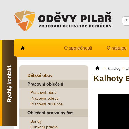
O společnosti
O nákupu
Kontaktujte nás
731 482 530
Katalog
O
info@odevy-pilar.cz
Dětská obuv
Kalhoty 
Pracovní oblečení
Provozovna:
Habrmanova 163
Pracovní obuv
Hradec Králové
Pracovní oděvy
Pracovní rukavice
Provozovna:
Stavební 1140, 500 03
Oblečení pro volný čas
Hradec Králové
Bundy
Funkční prádlo