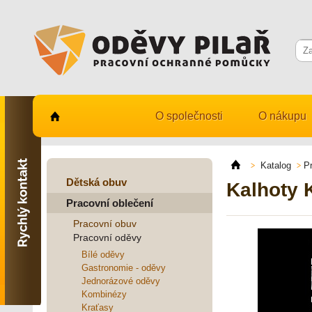
O společnosti
O nákupu
Kontaktujte nás
731 482 530
Katalog
P
info@odevy-pilar.cz
Dětská obuv
Kalhoty
Pracovní oblečení
Provozovna:
Habrmanova 163
Pracovní obuv
Hradec Králové
Pracovní oděvy
Provozovna:
Bílé oděvy
Stavební 1140, 500 03
Gastronomie - oděvy
Hradec Králové
Jednorázové oděvy
Kombinézy
Kraťasy