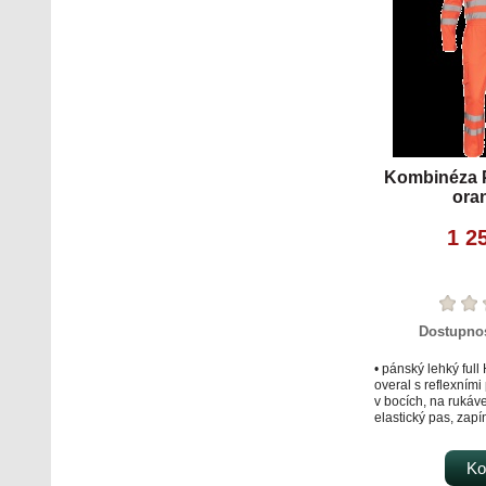
Kombinéza 
ora
1 2
Dostupno
• pánský lehký full
overal s reflexním
v bocích, na rukáv
elastický pas, zapí
légou na suchý zip 
1 kapsička na minc
stehenní kapsa • 2
Ko
klopou • 2 zadní ka