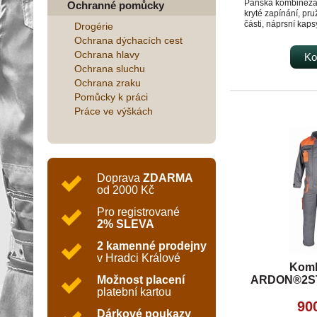
Pánská kombinéza,
Ochranné pomůcky
kryté zapínání, pr
části, náprsní kaps
Drogérie
metr, nohavice a r
Ochrana dýchacích cest
Ochrana hlavy
Ko
Ochrana sluchu
Ochrana zraku
Pomůcky k práci
Práce ve výškách
Doprava
ZDARMA
od 2000 Kč
Pro registrované
2% SLEVA
2 kamenné prodejny
v Hradci Králové
Komb
ARDON®2ST
Možnost placení
platební kartou
ora
90
Dárkové poukazy