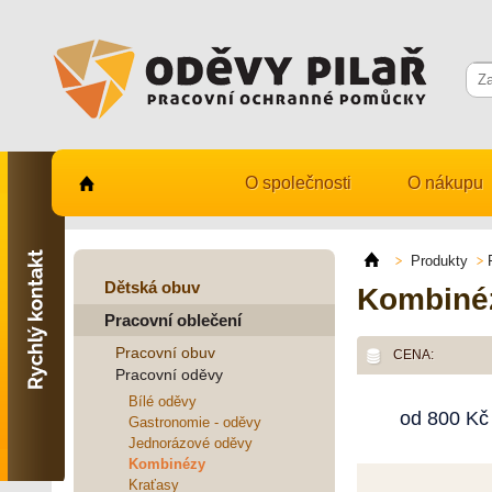
O společnosti
O nákupu
Kontaktujte nás
731 482 530
Produkty
info@odevy-pilar.cz
Dětská obuv
Kombiné
Pracovní oblečení
Provozovna:
Habrmanova 163
Pracovní obuv
CENA:
Hradec Králové
Pracovní oděvy
Provozovna:
Bílé oděvy
od
800
Kč
Stavební 1140, 500 03
Gastronomie - oděvy
Hradec Králové
Jednorázové oděvy
Kombinézy
Kraťasy