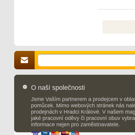
délka nohavic.
O naší společnosti
Jsme Vaším partnerem a prodejcem v obla
pomůcek. Mimo webových stránek nás nale
prodejnách v Hradci Králové. V našem maga
jaké pracovní oděvy či pracovní obuv vybrat
informace nejen pro zaměstnavatele.