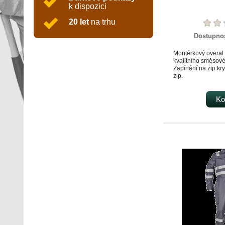
k dispozici
20 let
na trhu
Dostupno
Montérkový overal
kvalitního směsové
Zapínání na zip kr
zip.
Stahování nohavic
suchého zipu.
Reflexní paspule n
Ko
dílu zaručující lepší
Nakládané i průhm
kapsička na zip i n
Zdvojené loketní pa
odolnost vůči oděr
Pružný pas na zad
větší komfort při pr