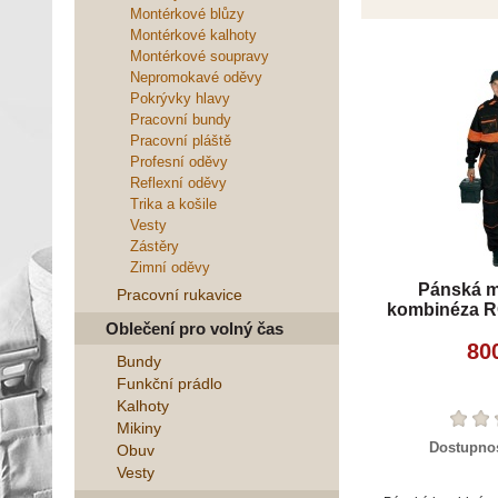
Montérkové blůzy
Montérkové kalhoty
Montérkové soupravy
Nepromokavé oděvy
Pokrývky hlavy
Pracovní bundy
Pracovní pláště
Profesní oděvy
Reflexní oděvy
Trika a košile
Vesty
Zástěry
Zimní oděvy
Pánská m
Pracovní rukavice
kombinéza R
Oblečení pro volný čas
ora
80
Bundy
Funkční prádlo
Kalhoty
Mikiny
Dostupno
Obuv
Vesty