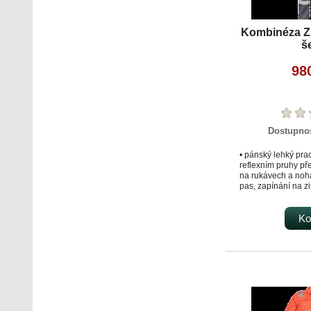
Kombinéza 
š
98
Dostupno
• pánský lehký pra
reflexním pruhy př
na rukávech a noha
pas, zapínání na zi
suchý zip • 2 postr
kapsička na mince 
stehenní kapsa • 2
Ko
klopou, 2 zadní kap
délka nohavic.