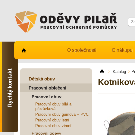
O společnosti
O nákupu
Kontaktujte nás
731 482 530
Katalog
P
info@odevy-pilar.cz
Dětská obuv
Kotníko
Pracovní oblečení
Provozovna:
Habrmanova 163
Pracovní obuv
Hradec Králové
Pracovní obuv bílá a
přezůvková
Provozovna:
Stavební 1140, 500 03
Pracovní obuv gumová + PVC
Hradec Králové
Pracovní obuv letní
Pracovní obuv zimní
Pracovní oděvy