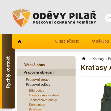
O společnosti
O nákupu
Kontaktujte nás
731 482 530
Katalog
P
info@odevy-pilar.cz
Dětská obuv
Kraťasy
Pracovní oblečení
Provozovna:
Habrmanova 163
Pracovní obuv
Hradec Králové
Pracovní oděvy
Provozovna:
Bílé oděvy
Stavební 1140, 500 03
Gastronomie - oděvy
Hradec Králové
Jednorázové oděvy
Kombinézy
Kraťasy