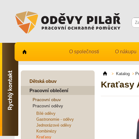
O společnosti
O nákupu
Kontaktujte nás
731 482 530
Katalog
P
info@odevy-pilar.cz
Dětská obuv
Kraťasy
Pracovní oblečení
Provozovna:
Habrmanova 163
Pracovní obuv
Hradec Králové
Pracovní oděvy
Provozovna:
Bílé oděvy
Stavební 1140, 500 03
Gastronomie - oděvy
Hradec Králové
Jednorázové oděvy
Kombinézy
Kraťasy