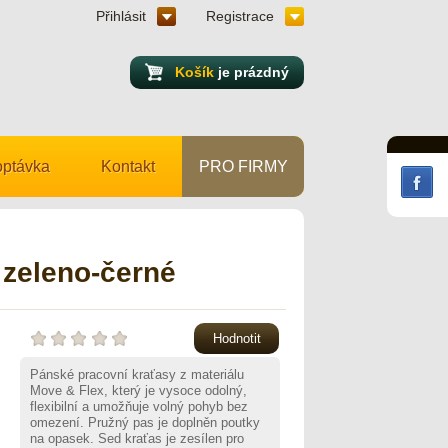
Přihlásit
Registrace
Košík
je prázdný
ptávka
Kontakt
PRO FIRMY
zeleno-černé
Hodnotit
Pánské pracovní kraťasy z materiálu
Move & Flex, který je vysoce odolný,
flexibilní a umožňuje volný pohyb bez
omezení. Pružný pas je doplněn poutky
na opasek. Sed kraťas je zesílen pro