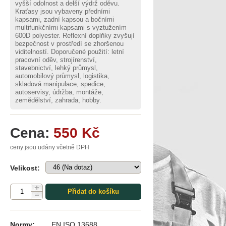
vyšší odolnost a delší výdrž oděvu.
Kraťasy jsou vybaveny předními
kapsami, zadní kapsou a bočními
multifunkčními kapsami s vyztužením
600D polyester. Reflexní doplňky zvyšují
bezpečnost v prostředí se zhoršenou
viditelností. Doporučené použití: letní
pracovní oděv, strojírenství,
stavebnictví, lehký průmysl,
automobilový průmysl, logistika,
skladová manipulace, spedice,
autoservisy, údržba, montáže,
zemědělství, zahrada, hobby.
Cena:
550 Kč
ceny jsou udány včetně DPH
Velikost:
Přidat do košíku
Normy:
EN ISO 13688