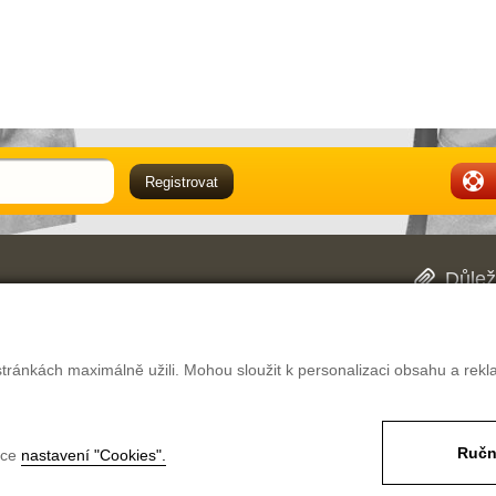
Důlež
Obch
oblasti pracovně ochranných pomůcek. Mimo
Dopr
 našich dvou prodejnách v Hradci Králové. V
Rekl
ké pracovní oděvy či pracovní obuv vybrat, a
Pouč
tránkách maximálně užili. Mohou sloužit k personalizaci obsahu a rekl
ěstnavatele.
Nast
Ručn
nce
nastavení "Cookies".
likostí
Magazín
Poptávka
Kontakt
Pro firmy