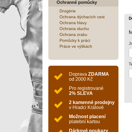
Ochranné pomůcky
Drogérie
Ochrana dýchacích cest
D
Ochrana hlavy
Ochrana sluchu
M
Ochrana zraku
Pomůcky k práci
J
Práce ve výškách
T
Doprava
ZDARMA
od 2000 Kč
Pro registrované
2% SLEVA
2 kamenné prodejny
v Hradci Králové
Možnost placení
platební kartou
Dárkové poukazy