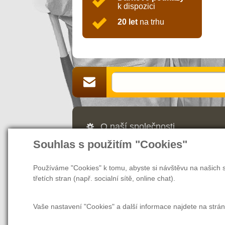
k dispozici
20 let
na trhu
O naší společnosti
Souhlas s použitím "Cookies"
Jsme Vaším partnerem a prodejcem v 
webových stránek nás naleznete také v
našem magazínu najdete rady a tipy, ja
Používáme "Cookies" k tomu, abyste si návštěvu na našich s
další užitečné informace nejen pro zam
třetích stran (např. socialní sítě, online chat).
Vaše nastavení "Cookies" a další informace najdete na strá
O společnosti
O nákupu
Tabulka ve