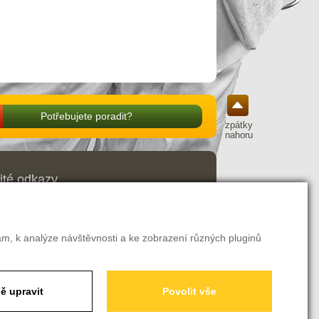
Potřebujete poradit?
zpátky
nahoru
ité odkazy
odní podmínky
ava a platba
amační řád
ení o odstoupení od smlouvy
am, k analýze návštěvnosti a ke zobrazení různých pluginů
avení soukromí
ě upravit
Povolit vše