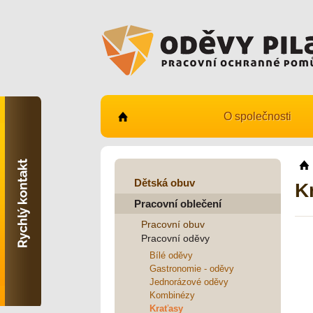
O společnosti
Kontaktujte nás
731 482 530
info@odevy-pilar.cz
Dětská obuv
K
Pracovní oblečení
Provozovna:
Habrmanova 163
Pracovní obuv
Hradec Králové
Pracovní oděvy
Provozovna:
Bílé oděvy
Stavební 1140, 500 03
Gastronomie - oděvy
Hradec Králové
Jednorázové oděvy
Kombinézy
Kraťasy