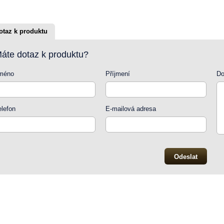
otaz k produktu
áte dotaz k produktu?
méno
Příjmení
Do
elefon
E-mailová adresa