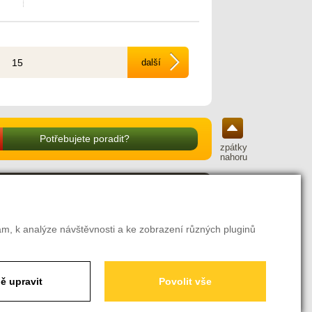
15
další
Potřebujete poradit?
zpátky
nahoru
ité odkazy
odní podmínky
am, k analýze návštěvnosti a ke zobrazení různých pluginů
ava a platba
amační řád
ení o odstoupení od smlouvy
avení soukromí
ě upravit
Povolit vše