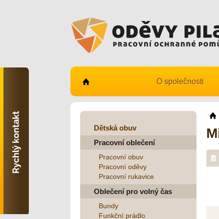
O společnosti
Kontaktujte nás
731 482 530
info@odevy-pilar.cz
Dětská obuv
M
Pracovní oblečení
Provozovna:
Habrmanova 163
Pracovní obuv
Hradec Králové
Pracovní oděvy
Pracovní rukavice
Provozovna:
Stavební 1140, 500 03
Oblečení pro volný čas
Hradec Králové
Bundy
Funkční prádlo