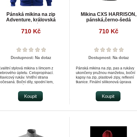
Pánská mikina na zip
Mikina CXS HARRISON,
Adventure, královská
pánská,černo-šedá
modrá
710 Kč
710 Kč
Dostupnost:
Na dotaz
Dostupnost:
Na dotaz
valitní stylová mikina s límcem z
Pánská mikina na zip, pas a rukávy
ebrového úpletu. Celopropínací.
ukončeny pružnou manžetou, boční
lavicový rukáv. Vnitřní strana
kapsy na zip, plastové zipy, reflexní
očesaná. Boční díly, spodní lem,
tkanice. Finální silikonová úprava
anžety rukávů a lemy kapes ze
materiálu, která zajišťuje vyšší měkk
ebrového úpletu. Dvě přední kapsy.
a pružnost, rozměrovou stálost a
hodná pro potisk a výšivku.
Koupit
omezuje žmolkovatění. Použití v práci
Koupit
pro volný čas.