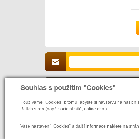
ž
V
p
6
Souhlas s použitím "Cookies"
O naší společnosti
Jsme Vaším partnerem a prodejcem v 
Používáme "Cookies" k tomu, abyste si návštěvu na našich s
webových stránek nás naleznete také v
třetích stran (např. socialní sítě, online chat).
našem magazínu najdete rady a tipy, ja
další užitečné informace nejen pro zam
Vaše nastavení "Cookies" a další informace najdete na strá