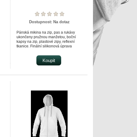
Dostupnost:
Na dotaz
Pánská mikina na zip, pas a rukávy
ukončeny pružnou manžetou, boční
kapsy na zip, plastové zipy, reflexní
tkanice. Finální silikonová úprava
materiálu, která zajišťuje vyšší měkkost
a pružnost, rozměrovou stálost a
omezuje žmolkovatění. Použití v práci i
Koupit
pro volný čas.