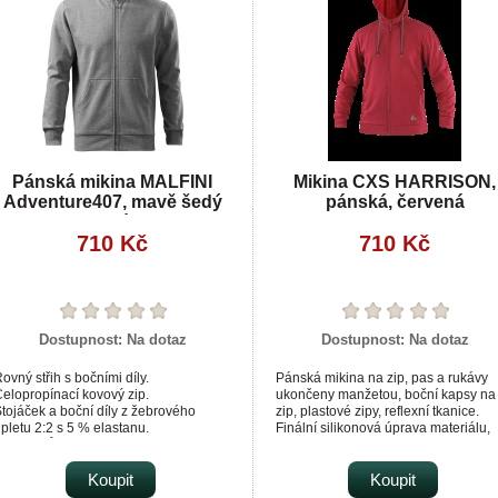
Pánská mikina MALFINI
Mikina CXS HARRISON,
Adventure407, mavě šedý
pánská, červená
melír
710 Kč
710 Kč
Dostupnost:
Na dotaz
Dostupnost:
Na dotaz
ovný střih s bočními díly.
Pánská mikina na zip, pas a rukávy
elopropínací kovový zip.
ukončeny manžetou, boční kapsy na
tojáček a boční díly z žebrového
zip, plastové zipy, reflexní tkanice.
pletu 2:2 s 5 % elastanu.
Finální silikonová úprava materiálu,
nitřní průkrčník začištěn kontrastní
která zajišťuje vyšší měkkost,
páskou.
rozměrovou stálost a omezuje
akládané kapsy ve stylu klokanky.
Koupit
žmolkovatění. Použití v práci i pro vo
Koupit
olní lem, manžety a lemy kapes z
čas. Vhodné pro potisk a výšivku.