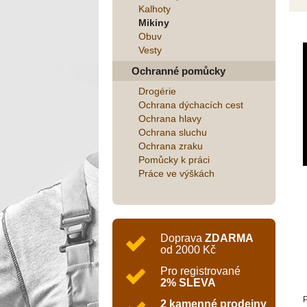
Kalhoty
Mikiny
Obuv
Vesty
Ochranné pomůcky
Drogérie
Ochrana dýchacích cest
Ochrana hlavy
Ochrana sluchu
Ochrana zraku
Pomůcky k práci
Práce ve výškách
Doprava
ZDARMA
od 2000 Kč
Pro registrované
2% SLEVA
P
2 kamenné prodejny