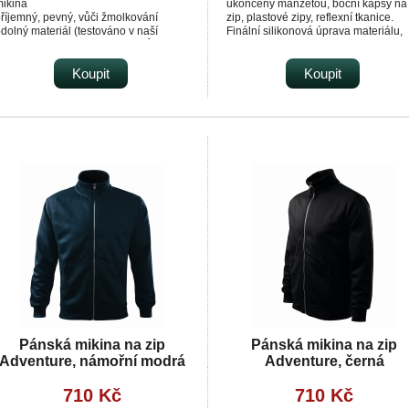
ikina
ukončeny manžetou, boční kapsy na
říjemný, pevný, vůči žmolkování
zip, plastové zipy, reflexní tkanice.
dolný materiál (testováno v naší
Finální silikonová úprava materiálu,
aboratoři - 3,2 větší odolnost vůči
která zajišťuje vyšší měkkost,
molkování než stanovuje standard)
rozměrovou stálost a omezuje
obře padnoucí střih
Koupit
žmolkovatění. Použití v práci i pro vo
Koupit
 boční kapsy na zip
čas. Vhodné pro potisk a výšivku.
raktická kapsa na zip na rukávu
pružná manžeta u obvodu boků a na
rukávech
astavitelná velikost kapuce
Pánská mikina na zip
Pánská mikina na zip
Adventure, námořní modrá
Adventure, černá
710 Kč
710 Kč