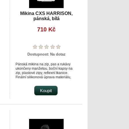
Mikina CXS HARRISON,
pánská, bílá
710 Kč
Dostupnost:
Na dotaz
Pánská mikina na zip, pas a rukávy
ukončeny manžetou, boční kapsy na
zip, plastové zipy, reflexní tkanice.
Finální silikonová úprava materiálu,
ost
která zajišťuje vyšší měkkost,
rozměrovou stálost a omezuje
 i
žmolkovatění. Použití v práci i pro volný
Koupit
čas. Vhodné pro potisk a výšivku.