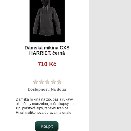
Dámská mikina CXS
HARRIET, černá
710 Kč
Dostupnost:
Na dotaz
Dámská mikina na zip, pas a rukávy
ukončeny manžetou, boční kapsy na
zip, plastové zipy, reflexní tkanice.
Finální silikonová úprava materiálu,
která zajišťuje vyšší měkkost a
odolnost vůči zašpinění. Použití v práci
lný
i pro volný čas. Vhodné pro potisk a
Koupit
výšivku.