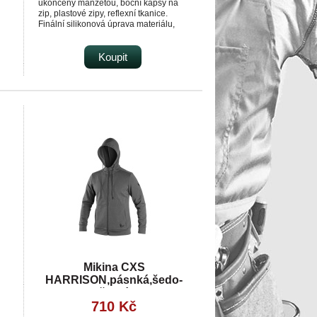
ukončeny manžetou, boční kapsy na
zip, plastové zipy, reflexní tkanice.
Finální silikonová úprava materiálu,
která zajišťuje vyšší měkkost a
odolnost vůči zašpinění. Použití v práci
lný
i pro volný čas. Vhodné pro potisk a
Koupit
výšivku.
Mikina CXS
HARRISON,pásnká,šedo-
černá
710 Kč