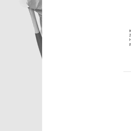
K
ž
H
p
m
ž
V