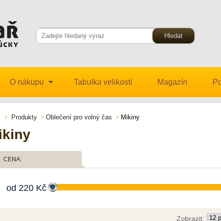
O nákupu
Tabulka velikostí
Magazín
Po
Produkty
Oblečení pro volný čas
Mikiny
ikiny
CENA:
od
220
Kč
Zobrazit: