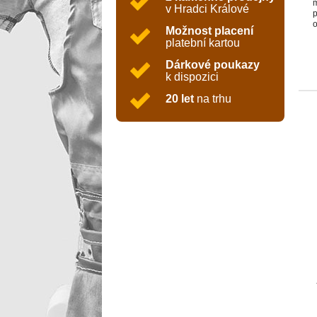
m
v Hradci Králové
p
o
Možnost placení
l
platební kartou
ž
d
Dárkové poukazy
2
k dispozici
p
20 let
na trhu
n