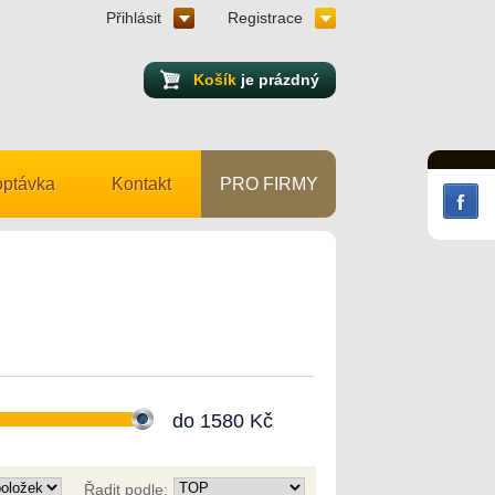
Přihlásit
Registrace
Košík
je prázdný
ptávka
Kontakt
PRO FIRMY
do
1580
Kč
Řadit podle: