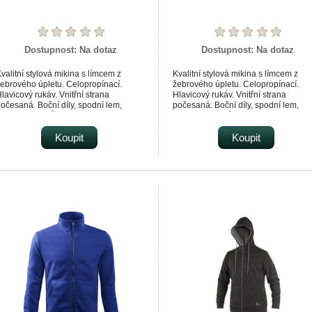
Dostupnost:
Na dotaz
Dostupnost:
Na dotaz
valitní stylová mikina s límcem z
Kvalitní stylová mikina s límcem z
ebrového úpletu. Celopropínací.
žebrového úpletu. Celopropínací.
lavicový rukáv. Vnitřní strana
Hlavicový rukáv. Vnitřní strana
očesaná. Boční díly, spodní lem,
počesaná. Boční díly, spodní lem,
anžety rukávů a lemy kapes ze
manžety rukávů a lemy kapes ze
ebrového úpletu. Dvě přední kapsy.
žebrového úpletu. Dvě přední kapsy.
hodná pro potisk a výšivku.
Koupit
Vhodná pro potisk a výšivku.
Koupit