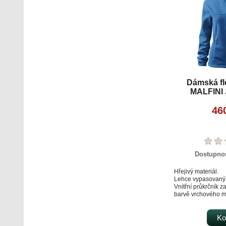
Dámská fl
MALFINI 
azurov
46
Dostupno
Hřejivý materiál.
Lehce vypasovaný s
Vnitřní průkrčník z
barvě vrchového ma
Celopropínací kost
Kapsy s kostěným 
Dolní lem na staže
Ko
šňůrkou.