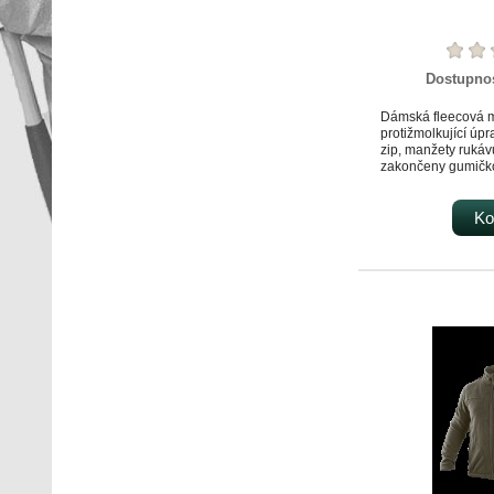
Dostupno
Dámská fleecová m
protižmolkující úp
zip, manžety rukáv
zakončeny gumičko
zip, reflexní doplňk
Ko