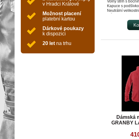
Volný střih s boční
v Hradci Králové
Kapuce s podšívko
Neutrální velikostní
Možnost placení
průkrčníku.
platební kartou
Vnitřní část průkrč
páskou.
Ko
Dárkové poukazy
Nízkohlavicové ruk
k dispozici
Nakládaná kapsa ve
Dolní lem a manžet
20 let
na trhu
žebrového úpletu 2
Vnitřní strana poč
Dámská m
GRANBY LA
41