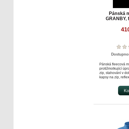
Pánská m
GRANBY, fl
41
Dostupno
Pánská fleecová m
protižmolkující úp
zip, stahování v do
kapsy na zip, refle
Ko