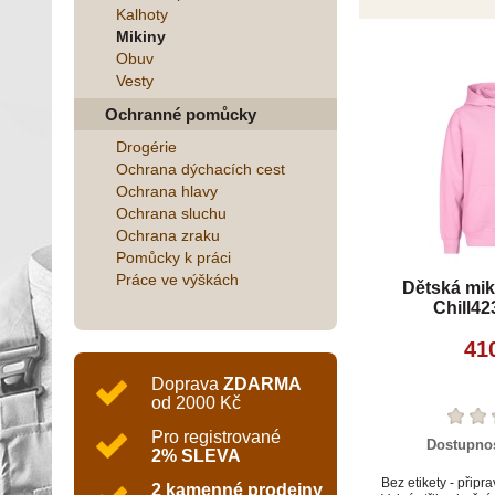
Kalhoty
Mikiny
Obuv
Vesty
Ochranné pomůcky
Drogérie
Ochrana dýchacích cest
Ochrana hlavy
Ochrana sluchu
Ochrana zraku
Pomůcky k práci
Práce ve výškách
Dětská mik
Chill42
41
Doprava
ZDARMA
od 2000 Kč
Pro registrované
Dostupno
2% SLEVA
Bez etikety - připr
2 kamenné prodejny