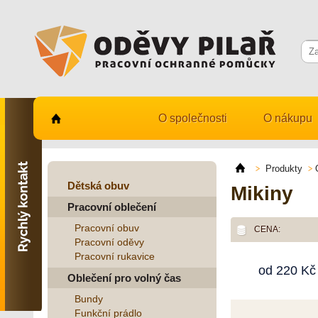
O společnosti
O nákupu
Kontaktujte nás
731 482 530
Produkty
info@odevy-pilar.cz
Dětská obuv
Mikiny
Pracovní oblečení
Provozovna:
Habrmanova 163
Pracovní obuv
CENA:
Hradec Králové
Pracovní oděvy
Pracovní rukavice
Provozovna:
od
220
Kč
Stavební 1140, 500 03
Oblečení pro volný čas
Hradec Králové
Bundy
Funkční prádlo