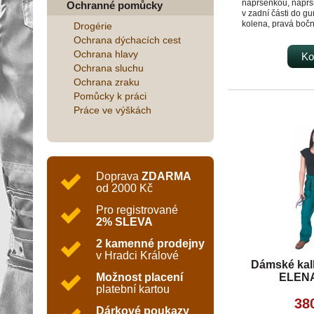
náprsenkou, náprsn
Ochranné pomůcky
v zadní části do g
kolena, pravá bočn
Drogérie
zapínání na knoflí
Ochrana dýchacích cest
použití: stavebnictv
Ochrana hlavy
automobilový průmys
Ko
skladová manipula
Ochrana sluchu
autoservisy, údržb
Ochrana zraku
zemědělství, zahra
Pomůcky k práci
Práce ve výškách
Doprava
ZDARMA
od 2000 Kč
Pro registrované
2% SLEVA
2 kamenné prodejny
v Hradci Králové
Dámské kal
ELENA
Možnost placení
platební kartou
38
Dárkové poukazy