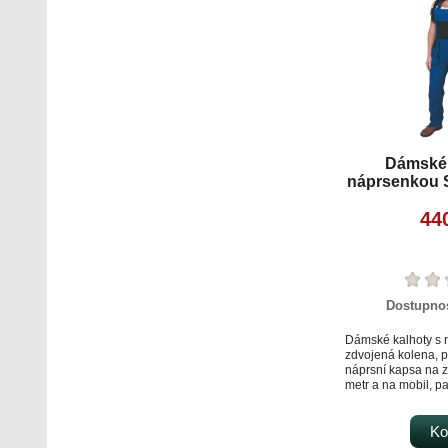
Dámské 
náprsenkou 
44
Dostupno
Dámské kalhoty s 
zdvojená kolena, p
náprsní kapsa na z
metr a na mobil, pa
gumy.
Ko