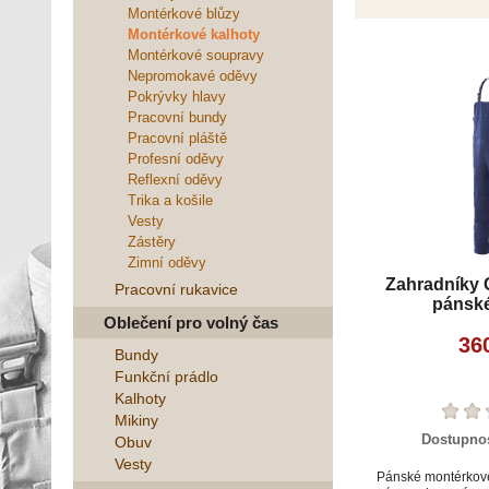
Montérkové blůzy
Montérkové kalhoty
Montérkové soupravy
Nepromokavé oděvy
Pokrývky hlavy
Pracovní bundy
Pracovní pláště
Profesní oděvy
Reflexní oděvy
Trika a košile
Vesty
Zástěry
Zimní oděvy
Zahradníky
Pracovní rukavice
pánské
Oblečení pro volný čas
36
Bundy
Funkční prádlo
Kalhoty
Mikiny
Dostupno
Obuv
Vesty
Pánské montérkové