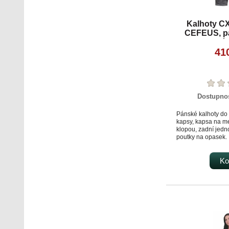
Kalhoty C
CEFEUS, pá
modré,
41
Dostupno
Pánské kalhoty do 
kapsy, kapsa na me
klopou, zadní jed
poutky na opasek.
65% polyester, 35
Ko