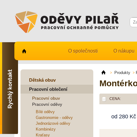
O společnosti
O nákupu
Kontaktujte nás
731 482 530
Produkty
info@odevy-pilar.cz
Dětská obuv
Montérko
Pracovní oblečení
Provozovna:
Habrmanova 163
Pracovní obuv
CENA:
Hradec Králové
Pracovní oděvy
Provozovna:
Bílé oděvy
od
280
Kč
Stavební 1140, 500 03
Gastronomie - oděvy
Hradec Králové
Jednorázové oděvy
Kombinézy
Kraťasy