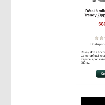
Dětská mik
Trendy Zipp
šedý
68
Dostupno
Rovný střih s boční
Celopropínací kost
Kapuce s podšívko
šňůrky.
Vnitřní část průkrč
kontrastní páskou.
Nakládané kapsy ve
Ko
Dolní lem a manžet
žebrového úpletu 2
Vnitřní strana poč