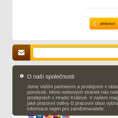
upevnit jednoduc
systémem. Měkká 
s protiskluzovým pr
pohybu po kluzkém
prodyšného EVA ma
pohodlí chodidla. 
předchozí
všestranné využití,
čas, sport i běžné 
O naší společnosti
Jsme Vaším partnerem a prodejcem v obla
pomůcek. Mimo webových stránek nás nale
prodejnách v Hradci Králové. V našem maga
jaké pracovní oděvy či pracovní obuv vybrat
informace nejen pro zaměstnavatele.