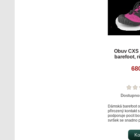
Obuv CXS
barefoot, 
68
Dostupno
Dámská barefoot o
přirozený kontakt 
podporuje pocit b
svršek se snadno p
chodidla. Konstru
rychlé nazutí i vyzu
dostatek prostoru 
Ko
špička chrání prot