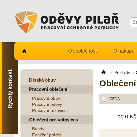
O společnosti
O nákupu
Kontaktujte nás
731 482 530
Produkty
info@odevy-pilar.cz
Dětská obuv
Oblečení
Pracovní oblečení
Provozovna:
Habrmanova 163
Pracovní obuv
CENA:
Hradec Králové
Pracovní oděvy
Pracovní rukavice
Provozovna:
od
0
Kč
Stavební 1140, 500 03
Oblečení pro volný čas
Hradec Králové
Bundy
Funkční prádlo