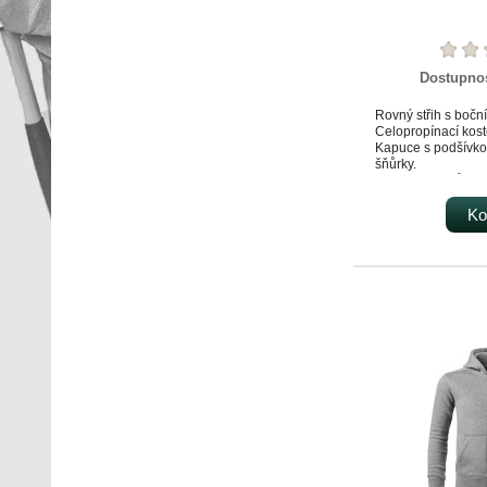
Dostupno
Rovný střih s boční
Celopropínací kost
Kapuce s podšívko
šňůrky.
Vnitřní část průkrč
kontrastní páskou.
Nakládané kapsy ve
Ko
Dolní lem a manžet
žebrového úpletu 2
Vnitřní strana poč