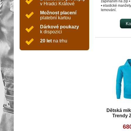
zapínáním na zip •
v Hradci Králové
• elastické manžety
lemování.
Možnost placení
platební kartou
Ko
Dárkové poukazy
k dispozici
20 let
na trhu
Dětská mik
Trendy Z
tyrk
68