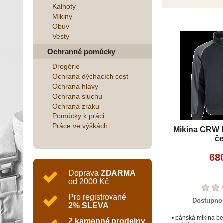
Kalhoty
Mikiny
Obuv
Vesty
Ochranné pomůcky
Drogérie
Ochrana dýchacích cest
Ochrana hlavy
Ochrana sluchu
Ochrana zraku
Pomůcky k práci
Práce ve výškách
Mikina CRW
če
68
Doprava
ZDARMA
od 2000 Kč
Pro registrované
Dostupno
2% SLEVA
• pánská mikina b
2 kamenné prodejny