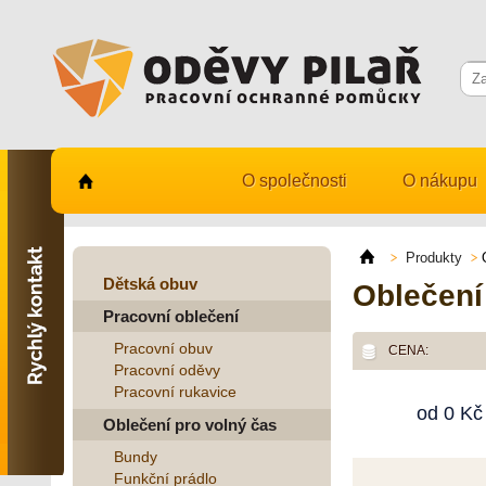
O společnosti
O nákupu
Kontaktujte nás
731 482 530
Produkty
info@odevy-pilar.cz
Dětská obuv
Oblečení
Pracovní oblečení
Provozovna:
Habrmanova 163
Pracovní obuv
CENA:
Hradec Králové
Pracovní oděvy
Pracovní rukavice
Provozovna:
od
0
Kč
Stavební 1140, 500 03
Oblečení pro volný čas
Hradec Králové
Bundy
Funkční prádlo