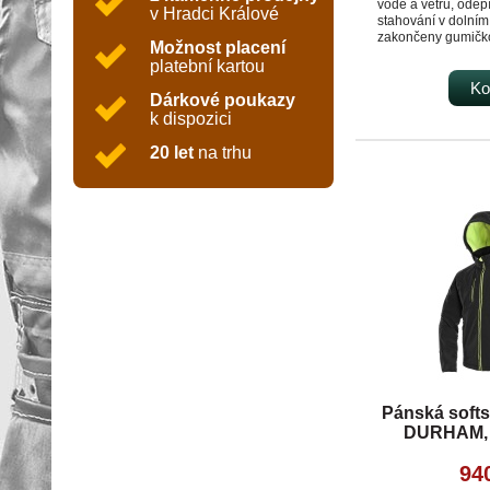
vodě a větru, odep
v Hradci Králové
stahování v dolním 
zakončeny gumičko
Možnost placení
výpustky, fleecový l
platební kartou
bundy, TPU membr
materiálu proti pr
Ko
Dárkové poukazy
oblast švů a mimo 
k dispozici
kapes) 10 000 mm,
000 g/m2/24 hod, 
20 let
na trhu
kapsička na zip, 2 
jedna náprsní kaps
Pánská softs
DURHAM, č
94