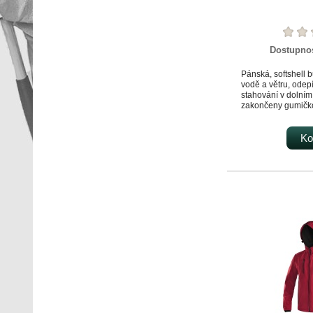
Dostupno
Pánská, softshell 
vodě a větru, odep
stahování v dolním 
zakončeny gumičko
výpustky, fleecový l
bundy, TPU membr
materiálu proti pr
Ko
oblast švů a mimo 
kapes) 10 000 mm,
000 g/m2/24 hod, 
kapsička na zip, 2 
jedna náprsní kaps