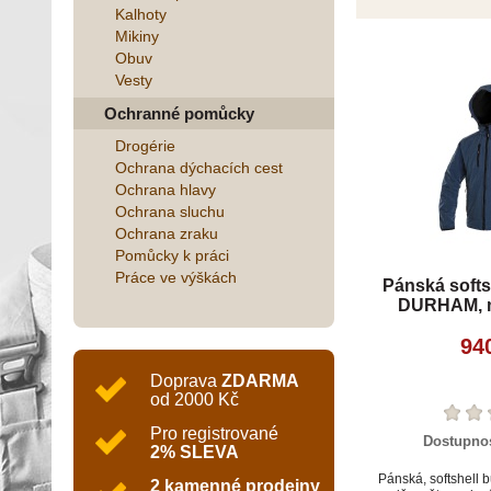
Kalhoty
Mikiny
Obuv
Vesty
Ochranné pomůcky
Drogérie
Ochrana dýchacích cest
Ochrana hlavy
Ochrana sluchu
Ochrana zraku
Pomůcky k práci
Práce ve výškách
Pánská softs
DURHAM, m
94
Doprava
ZDARMA
od 2000 Kč
Pro registrované
Dostupno
2% SLEVA
Pánská, softshell 
2 kamenné prodejny