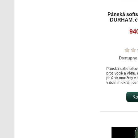
Pánská softs
DURHAM, če
94
Dostupno
Pánská softshello
proti vodě a větru,
pružné manžety v 
v dolním okraji, čer
fleecový límec i vni
TPU membrána, odo
proti průniku vody
Ko
mimo materiálu ko
mm, paropropustno
hod. Na levém ruká
2 spodní kapsy na 
na zip.Podšívka:10
fleece