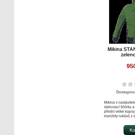
Mikina ST
zelen
95
Dostupno
Mikina s nastavite
stahovací šňůrky a
přední velké kapsy
manžety rukávů z e
žebrovaného úpletu
Ko