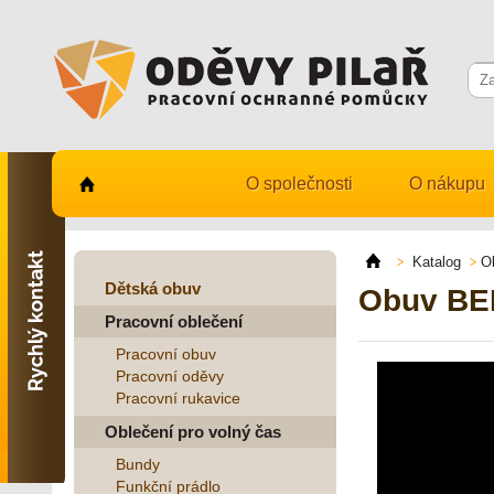
O společnosti
O nákupu
Kontaktujte nás
731 482 530
Katalog
O
info@odevy-pilar.cz
Dětská obuv
Obuv BEN
Pracovní oblečení
Provozovna:
Habrmanova 163
Pracovní obuv
Hradec Králové
Pracovní oděvy
Pracovní rukavice
Provozovna:
Stavební 1140, 500 03
Oblečení pro volný čas
Hradec Králové
Bundy
Funkční prádlo