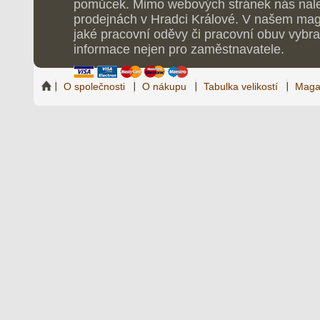
pomůcek. Mimo webových stránek nás nale
prodejnách v Hradci Králové. V našem maga
jaké pracovní oděvy či pracovní obuv vybrat
informace nejen pro zaměstnavatele.
O společnosti
O nákupu
Tabulka velikostí
Maga