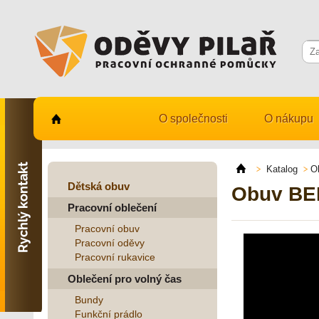
O společnosti
O nákupu
Kontaktujte nás
731 482 530
Katalog
O
info@odevy-pilar.cz
Dětská obuv
Obuv BE
Pracovní oblečení
Provozovna:
Habrmanova 163
Pracovní obuv
Hradec Králové
Pracovní oděvy
Pracovní rukavice
Provozovna:
Stavební 1140, 500 03
Oblečení pro volný čas
Hradec Králové
Bundy
Funkční prádlo