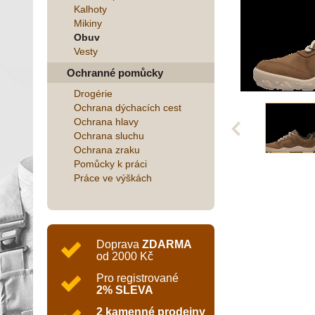
Kalhoty
Mikiny
Obuv
Vesty
Ochranné pomůcky
Drogérie
Ochrana dýchacích cest
Ochrana hlavy
Ochrana sluchu
Ochrana zraku
Pomůcky k práci
Práce ve výškách
Doprava
ZDARMA
od 2000 Kč
Pro registrované
2% SLEVA
2 kamenné prodejny