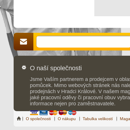
O naší společnosti
Jsme Vaším partnerem a prodejcem v obla
pomůcek. Mimo webových stránek nás nale
prodejnách v Hradci Králové. V našem maga
jaké pracovní oděvy či pracovní obuv vybrat
informace nejen pro zaměstnavatele.
O společnosti
O nákupu
Tabulka velikostí
Maga