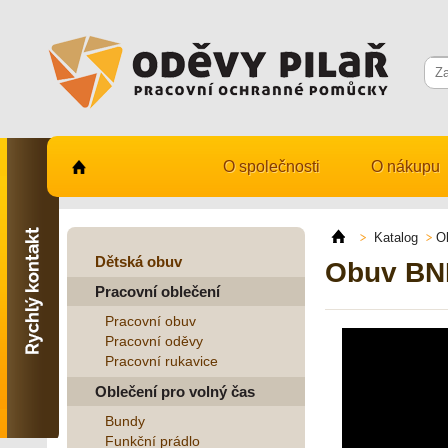
O společnosti
O nákupu
Kontaktujte nás
731 482 530
Katalog
O
info@odevy-pilar.cz
Dětská obuv
Obuv BNN
Pracovní oblečení
Provozovna:
Habrmanova 163
Pracovní obuv
Hradec Králové
Pracovní oděvy
Pracovní rukavice
Provozovna:
Stavební 1140, 500 03
Oblečení pro volný čas
Hradec Králové
Bundy
Funkční prádlo