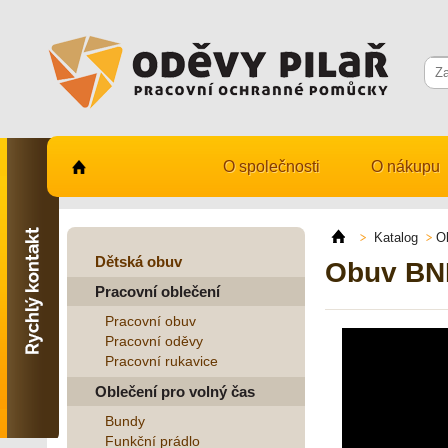
O společnosti
O nákupu
Kontaktujte nás
731 482 530
Katalog
O
info@odevy-pilar.cz
Dětská obuv
Obuv BN
Pracovní oblečení
Provozovna:
Habrmanova 163
Pracovní obuv
Hradec Králové
Pracovní oděvy
Pracovní rukavice
Provozovna:
Stavební 1140, 500 03
Oblečení pro volný čas
Hradec Králové
Bundy
Funkční prádlo