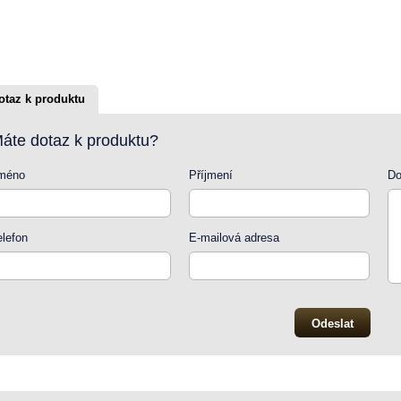
otaz k produktu
áte dotaz k produktu?
méno
Příjmení
Do
elefon
E-mailová adresa