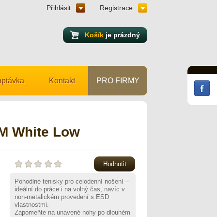
Přihlásit
Registrace
Košík
je prázdný
ptávka
Kontakt
PRO FIRMY
M White Low
Hodnotit
Pohodlné tenisky pro celodenní nošení –
ideální do práce i na volný čas, navíc v
non-metalickém provedení s ESD
vlastnostmi.
Zapomeňte na unavené nohy po dlouhém