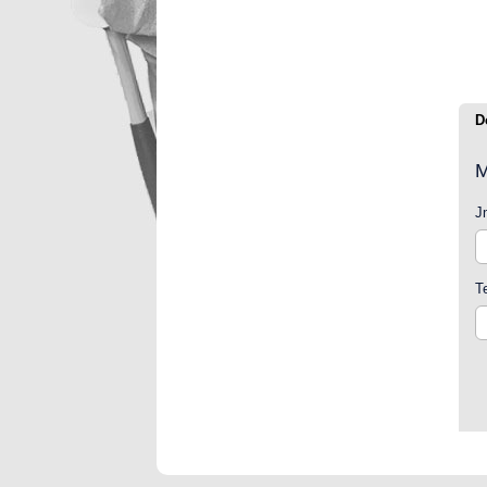
D
M
J
T