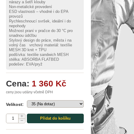
nárazy a šetří klouby
Non-metalické provedení
ESD vlastnosti – vhodné i do EPA
provozů
Rychleschnoucí svršek, ideální i do
nepohody
Možnost praní v pračce do 30 °C pro
snadnou údržbu
Stylový design do práce, města i na
volný čas vrchový materiál: textílie
MESH 3D knit + TPU
podšívka: textilie sandwich MESH
stélka: ABSORBA FLATBED
podešev: EVA/pryž
Cena:
1 360 Kč
ceny jsou udány včetně DPH
Velikost:
Přidat do košíku