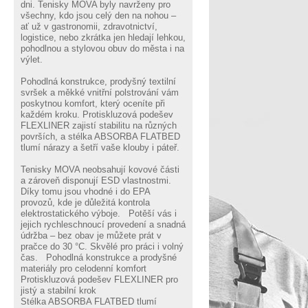
dni. Tenisky MOVA byly navrženy pro
všechny, kdo jsou celý den na nohou –
ať už v gastronomii, zdravotnictví,
logistice, nebo zkrátka jen hledají lehkou,
pohodlnou a stylovou obuv do města i na
výlet.
Pohodlná konstrukce, prodyšný textilní
svršek a měkké vnitřní polstrování vám
poskytnou komfort, který oceníte při
každém kroku. Protiskluzová podešev
FLEXLINER zajistí stabilitu na různých
površích, a stélka ABSORBA FLATBED
tlumí nárazy a šetří vaše klouby i páteř.
Tenisky MOVA neobsahují kovové části
a zároveň disponují ESD vlastnostmi.
Díky tomu jsou vhodné i do EPA
provozů, kde je důležitá kontrola
elektrostatického výboje. Potěší vás i
jejich rychleschnoucí provedení a snadná
údržba – bez obav je můžete prát v
pračce do 30 °C. Skvělé pro práci i volný
čas. Pohodlná konstrukce a prodyšné
materiály pro celodenní komfort
Protiskluzová podešev FLEXLINER pro
jistý a stabilní krok
Stélka ABSORBA FLATBED tlumí