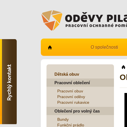
O společnosti
Kontaktujte nás
731 482 530
info@odevy-pilar.cz
Dětská obuv
O
Pracovní oblečení
Provozovna:
Habrmanova 163
Pracovní obuv
Hradec Králové
Pracovní oděvy
Pracovní rukavice
Provozovna:
Stavební 1140, 500 03
Oblečení pro volný čas
Hradec Králové
Bundy
Funkční prádlo