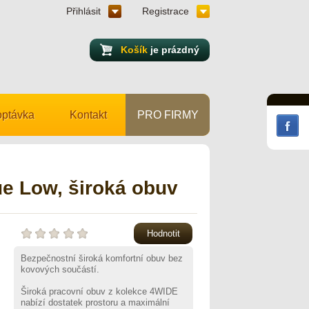
Přihlásit
Registrace
Košík
je prázdný
ptávka
Kontakt
PRO FIRMY
 Low, široká obuv
Hodnotit
Bezpečnostní široká komfortní obuv bez
kovových součástí.
Široká pracovní obuv z kolekce 4WIDE
nabízí dostatek prostoru a maximální