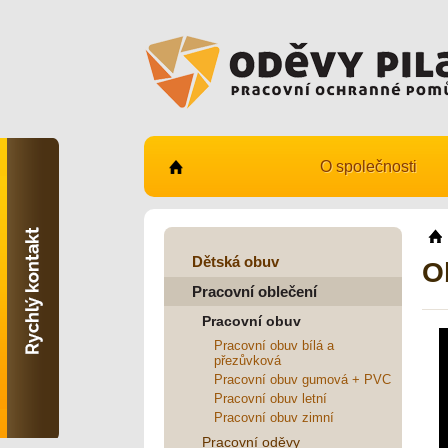
O společnosti
Kontaktujte nás
731 482 530
info@odevy-pilar.cz
Dětská obuv
O
Pracovní oblečení
Provozovna:
Habrmanova 163
Pracovní obuv
Hradec Králové
Pracovní obuv bílá a
přezůvková
Provozovna:
Stavební 1140, 500 03
Pracovní obuv gumová + PVC
Hradec Králové
Pracovní obuv letní
Pracovní obuv zimní
Pracovní oděvy