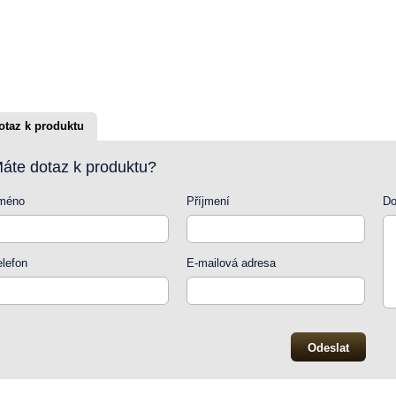
otaz k produktu
áte dotaz k produktu?
méno
Příjmení
Do
elefon
E-mailová adresa