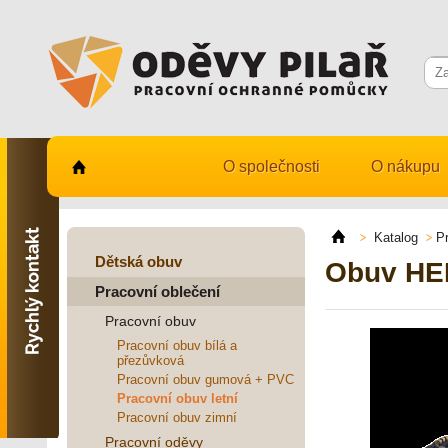
O společnosti
O nákupu
Kontaktujte nás
731 482 530
Katalog
P
info@odevy-pilar.cz
Dětská obuv
Obuv HE
Pracovní oblečení
Provozovna:
Habrmanova 163
Pracovní obuv
Hradec Králové
Pracovní obuv bílá a
přezůvková
Provozovna:
Stavební 1140, 500 03
Pracovní obuv gumová + PVC
Hradec Králové
Pracovní obuv letní
Pracovní obuv zimní
Pracovní oděvy