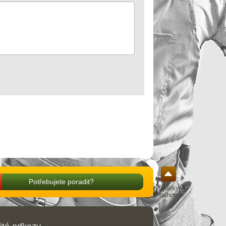
Potřebujete poradit?
zpátky
nahoru