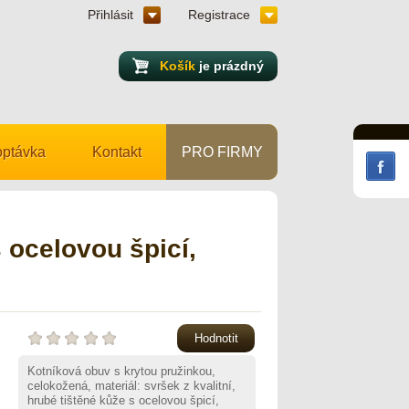
Přihlásit
Registrace
Košík
je prázdný
ptávka
Kontakt
PRO FIRMY
ocelovou špicí,
Hodnotit
Kotníková obuv s krytou pružinkou,
celokožená, materiál: svršek z kvalitní,
hrubé tištěné kůže s ocelovou špicí,