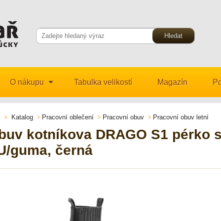
O nákupu
Tabulka velikostí
Magazín
Po
Katalog
Pracovní oblečení
Pracovní obuv
Pracovní obuv letní
buv kotníkova DRAGO S1 pérko s 
U/guma, černá