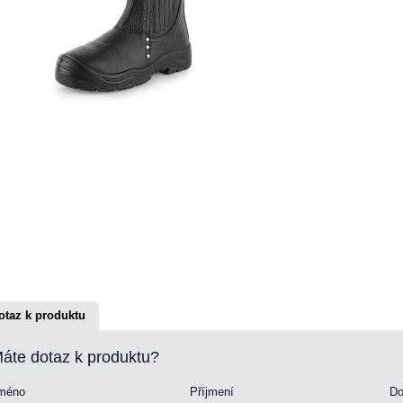
otaz k produktu
áte dotaz k produktu?
méno
Příjmení
Do