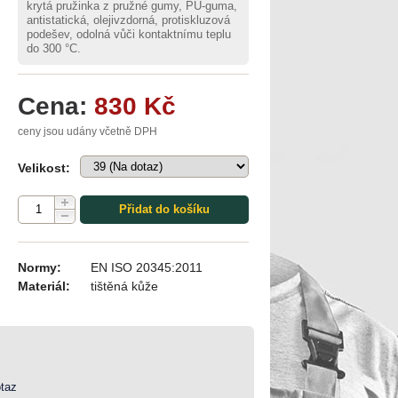
krytá pružinka z pružné gumy, PU-guma,
antistatická, olejivzdorná, protiskluzová
podešev, odolná vůči kontaktnímu teplu
do 300 °C.
Cena:
830 Kč
ceny jsou udány včetně DPH
Velikost:
Přidat do košíku
Normy:
EN ISO 20345:2011
Materiál:
tištěná kůže
taz