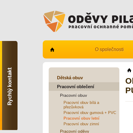
O společnosti
Kontaktujte nás
731 482 530
info@odevy-pilar.cz
Dětská obuv
O
Pracovní oblečení
Provozovna:
P
Habrmanova 163
Pracovní obuv
Hradec Králové
Pracovní obuv bílá a
přezůvková
Provozovna:
Stavební 1140, 500 03
Pracovní obuv gumová + PVC
Hradec Králové
Pracovní obuv letní
Pracovní obuv zimní
Pracovní oděvy