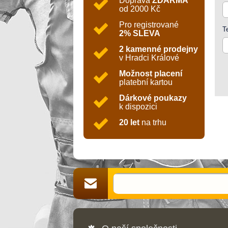
Doprava
ZDARMA
od 2000 Kč
Pro registrované
T
2% SLEVA
2 kamenné prodejny
v Hradci Králové
Možnost placení
platební kartou
Dárkové poukazy
k dispozici
20 let
na trhu