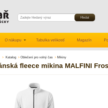
O nákupu
Tabulka velikostí
Magazín
Po
Katalog
Oblečení pro volný čas
Mikiny
ánská fleece mikina MALFINI Fros