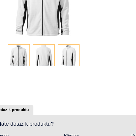
otaz k produktu
áte dotaz k produktu?
méno
Příjmení
Do