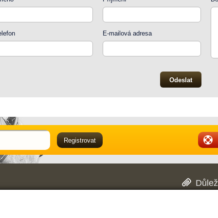
elefon
E-mailová adresa
Důlež
Obch
oblasti pracovně ochranných pomůcek. Mimo
Dopr
 našich dvou prodejnách v Hradci Králové. V
Rekl
ké pracovní oděvy či pracovní obuv vybrat, a