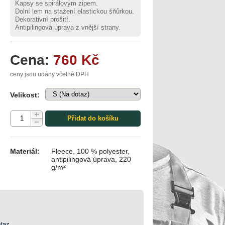
Kapsy se spirálovým zipem.
Dolní lem na stažení elastickou šňůrkou.
Dekorativní prošití.
Antipilingová úprava z vnější strany.
Cena:
760 Kč
ceny jsou udány včetně DPH
Velikost:
Přidat do košíku
Materiál:
Fleece, 100 % polyester,
antipilingová úprava, 220
g/m²
taz