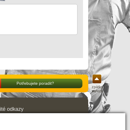
Potřebujete poradit?
zpátky
nahoru
ité odkazy
odní podmínky
ava a platba
amační řád