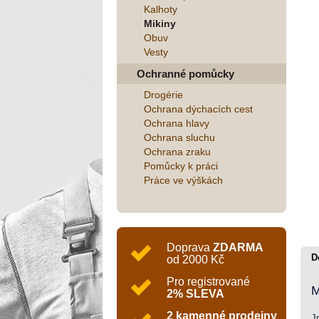
Kalhoty
Mikiny
Obuv
Vesty
Ochranné pomůcky
Drogérie
Ochrana dýchacích cest
Ochrana hlavy
Ochrana sluchu
Ochrana zraku
Pomůcky k práci
Práce ve výškách
Doprava
ZDARMA
D
od 2000 Kč
Pro registrované
M
2% SLEVA
2 kamenné prodejny
J