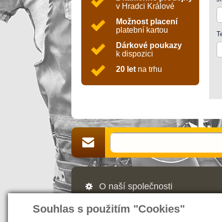
v Hradci Králové
Možnost placení
platební kartou
T
Dárkové poukazy
k dispozici
20 let
na trhu
O naší společnosti
Jsme Vaším partnerem a prodejcem v 
Souhlas s použitím "Cookies"
webových stránek nás naleznete také v
našem magazínu najdete rady a tipy, ja