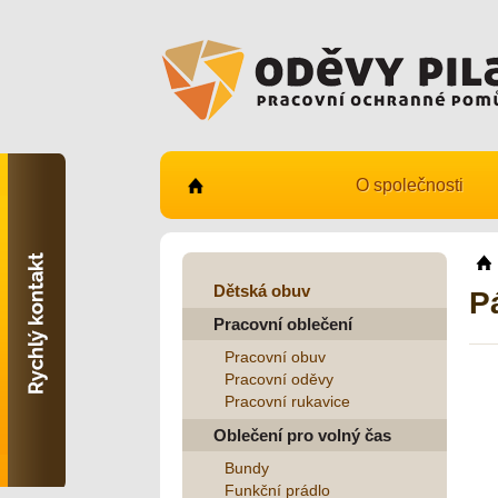
O společnosti
Kontaktujte nás
731 482 530
info@odevy-pilar.cz
Dětská obuv
P
Pracovní oblečení
Provozovna:
Habrmanova 163
Pracovní obuv
Hradec Králové
Pracovní oděvy
Pracovní rukavice
Provozovna:
Stavební 1140, 500 03
Oblečení pro volný čas
Hradec Králové
Bundy
Funkční prádlo