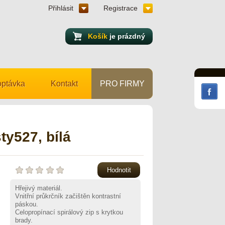
Přihlásit
Registrace
Košík
je prázdný
ptávka
Kontakt
PRO FIRMY
ty527, bílá
Hodnotit
Hřejivý materiál.
Vnitřní průkrčník začištěn kontrastní
páskou.
Celopropínací spirálový zip s krytkou
brady.