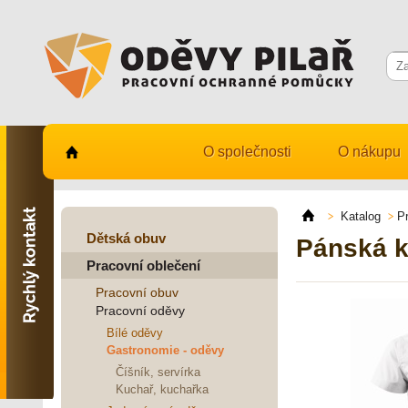
O společnosti
O nákupu
Kontaktujte nás
731 482 530
Katalog
P
info@odevy-pilar.cz
Dětská obuv
Pánská k
Pracovní oblečení
Provozovna:
Habrmanova 163
Pracovní obuv
Hradec Králové
Pracovní oděvy
Provozovna:
Bílé oděvy
Stavební 1140, 500 03
Gastronomie - oděvy
Hradec Králové
Číšník, servírka
Kuchař, kuchařka