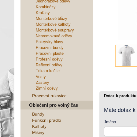
Jednorázové oděvy
Kombinézy
Kraťasy
Montérkové blůzy
Montérkové kalhoty
Montérkové soupravy
Nepromokavé oděvy
Pokrývky hlavy
Pracovní bundy
Pracovní pláště
Profesní oděvy
Reflexní oděvy
Trika a košile
Vesty
Zástěry
Zimní oděvy
Pracovní rukavice
Dotaz k produktu
Oblečení pro volný čas
Máte dotaz k
Bundy
Funkční prádlo
Jméno
Kalhoty
Mikiny