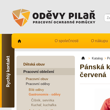
O společnosti
O nákupu
Kontaktujte nás
731 482 530
Katalog
P
info@odevy-pilar.cz
Dětská obuv
Pánská k
Pracovní oblečení
Provozovna:
červená
Habrmanova 163
Pracovní obuv
Hradec Králové
Pracovní oděvy
Provozovna:
Bílé oděvy
Stavební 1140, 500 03
Gastronomie - oděvy
Hradec Králové
Číšník, servírka
Kuchař, kuchařka