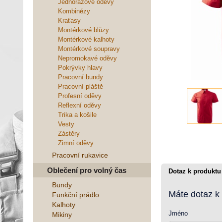
Jednorázové oděvy
Kombinézy
Kraťasy
Montérkové blůzy
Montérkové kalhoty
Montérkové soupravy
Nepromokavé oděvy
Pokrývky hlavy
Pracovní bundy
Pracovní pláště
Profesní oděvy
Reflexní oděvy
Trika a košile
Vesty
Zástěry
Zimní oděvy
Pracovní rukavice
Oblečení pro volný čas
Dotaz k produktu
Bundy
Máte dotaz k
Funkční prádlo
Kalhoty
Jméno
Mikiny