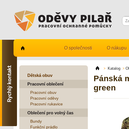
O společnosti
O nákupu
Kontaktujte nás
731 482 530
Katalog
O
info@odevy-pilar.cz
Dětská obuv
Pánská m
Pracovní oblečení
Provozovna:
green
Habrmanova 163
Pracovní obuv
Hradec Králové
Pracovní oděvy
Pracovní rukavice
Provozovna:
Stavební 1140, 500 03
Oblečení pro volný čas
Hradec Králové
Bundy
Funkční prádlo