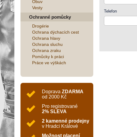
Obuv
Vesty
Telefon
Ochranné pomůcky
Drogérie
Ochrana dýchacích cest
Ochrana hlavy
Ochrana sluchu
Ochrana zraku
Pomůcky k práci
Práce ve výškách
Doprava
ZDARMA
od 2000 Kč
Pro registrované
2% SLEVA
2 kamenné prodejny
v Hradci Králové
Možnost placení