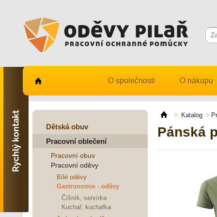
O společnosti
O nákupu
Kontaktujte nás
731 482 530
Katalog
P
info@odevy-pilar.cz
Dětská obuv
Pánská p
Pracovní oblečení
Provozovna:
Habrmanova 163
Pracovní obuv
Hradec Králové
Pracovní oděvy
Provozovna:
Bílé oděvy
Stavební 1140, 500 03
Gastronomie - oděvy
Hradec Králové
Číšník, servírka
Kuchař, kuchařka