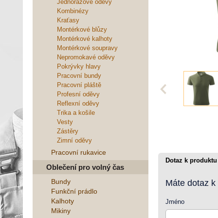
Jednorázové oděvy
Kombinézy
Kraťasy
Montérkové blůzy
Montérkové kalhoty
Montérkové soupravy
Nepromokavé oděvy
Pokrývky hlavy
Pracovní bundy
Pracovní pláště
Profesní oděvy
Reflexní oděvy
Trika a košile
Vesty
Zástěry
Zimní oděvy
Pracovní rukavice
Dotaz k produktu
Oblečení pro volný čas
Bundy
Máte dotaz k
Funkční prádlo
Kalhoty
Jméno
Mikiny