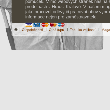
pomůcek. Mimo webových stránek nás nale
prodejnách v Hradci Králové. V našem maga
jaké pracovní oděvy či pracovní obuv vybrat
informace nejen pro zaměstnavatele.
O společnosti
O nákupu
Tabulka velikostí
Maga