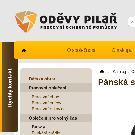
O společnosti
O nákupu
Kontaktujte nás
731 482 530
Katalog
O
info@odevy-pilar.cz
Dětská obuv
Pánská s
Pracovní oblečení
Provozovna:
Habrmanova 163
Pracovní obuv
Hradec Králové
Pracovní oděvy
Pracovní rukavice
Provozovna:
Stavební 1140, 500 03
Oblečení pro volný čas
Hradec Králové
Bundy
Funkční prádlo