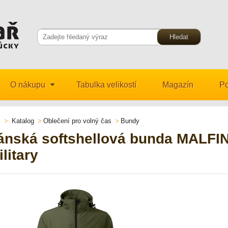
O nákupu
Tabulka velikostí
Magazín
Po
Katalog
Oblečení pro volný čas
Bundy
ánská softshellová bunda MALFIN
litary