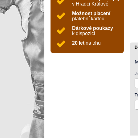
v Hradci Králové
Možnost placení
platební kartou
Dárkové poukazy
k dispozici
20 let
na trhu
D
M
J
T