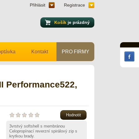
Přihlásit
Registrace
Košík
je prázdný
ptávka
Kontakt
PRO FIRMY
I Performance522,
Hodnotit
3vrstvý softshell s membránou
Celopropínací reverzní spirálový zip s
krytkou brady.