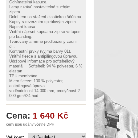
Odnímatelná kapuce.
Lemy rukávů nastavitelné suchým
zipem.
Dolní lem na stažení elastickou šňůrkou.
Kapsy s reverzním spirálovým zipem.
Náprsní kapsa.
Vnitřní náprsní kapsa na zip se vstupem
pro branding.
Tvarovaný a mírně prodloužený zadní
díl.
Kontrastní prvky (vyjma barvy 01).
Vnitřní fleece s antipilingovou úpravou.
Údržbové informace pro softshellový
materiál. Softshell: 94 % polyester, 6 %
elastan
TPU membrána
Micro fleece: 100 % polyester,
antipilingová úprava
voděodolnost 14 000 mm, prodyšnost 2
000 g/m²/24 hod
Cena:
1 640 Kč
ceny jsou udány včetně DPH
Velikost: