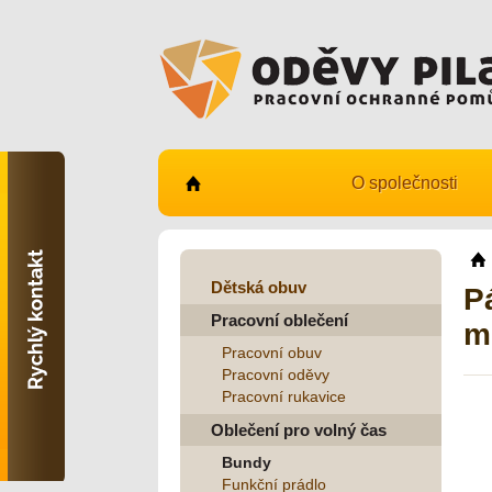
O společnosti
Kontaktujte nás
731 482 530
info@odevy-pilar.cz
Dětská obuv
P
Pracovní oblečení
Provozovna:
mi
Habrmanova 163
Pracovní obuv
Hradec Králové
Pracovní oděvy
Pracovní rukavice
Provozovna:
Stavební 1140, 500 03
Oblečení pro volný čas
Hradec Králové
Bundy
Funkční prádlo