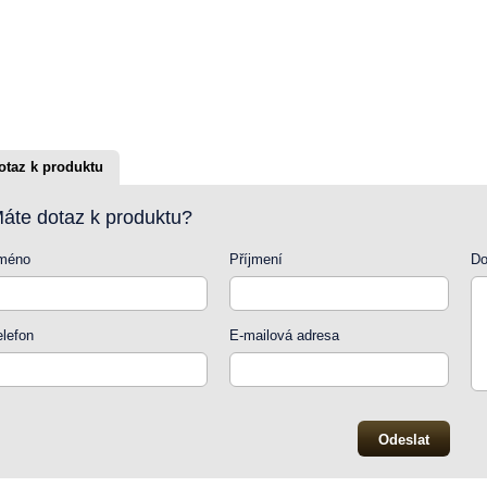
otaz k produktu
áte dotaz k produktu?
méno
Příjmení
Do
elefon
E-mailová adresa