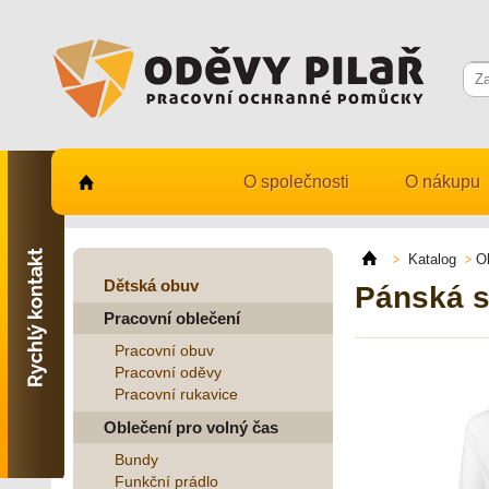
O společnosti
O nákupu
Kontaktujte nás
731 482 530
Katalog
O
info@odevy-pilar.cz
Dětská obuv
Pánská s
Pracovní oblečení
Provozovna:
Habrmanova 163
Pracovní obuv
Hradec Králové
Pracovní oděvy
Pracovní rukavice
Provozovna:
Stavební 1140, 500 03
Oblečení pro volný čas
Hradec Králové
Bundy
Funkční prádlo