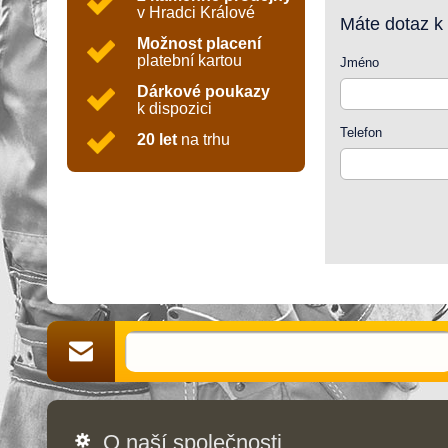
v Hradci Králové
Máte dotaz k
Možnost placení
platební kartou
Jméno
Dárkové poukazy
k dispozici
Telefon
20 let
na trhu
O naší společnosti